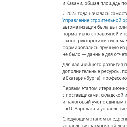
и Казани, общая площадь по
С 2023 года началась самос
Управление строительной о
автоматизация была выполн
нормативно-справочной инф
с конструкторскими система
формировались вручную из 
не было — данные для отчет
Для дальнейшего развития п
дополнительные ресурсы, по
в Екатеринбурге), професси
Первым этапом итерационно
с поставщиками, складской и
и налоговый учет с единым п
с «1С:Зарплата и управлени
Следующим этапом внедрены
управления закупочной деят