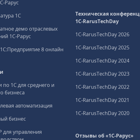
1С‑Рарус
Техническая конференц
атура 1С
1C‑RarusTechDay
атное демо отраслевых
1C‑RarusTechDay 2026
ий 1С‑Рарус
1C‑RarusTechDay 2025
1С:Предприятие 8 онлайн
1C‑RarusTechDay 2024
ги
1C‑RarusTechDay 2023
и по 1С для среднего и
1C‑RarusTechDay 2022
о бизнеса
1C‑RarusTechDay 2021
левая автоматизация
1C‑RarusTechDay 2020
ный бизнес
P для управления
Отзывы об «1С-Рарус»
зводством