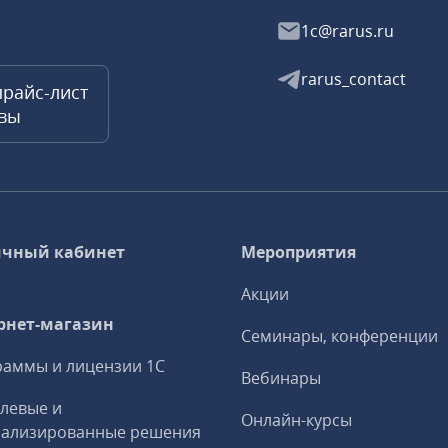
1c@rarus.ru
rarus_contact
прайс-лист
квы
чный кабинет
Мероприятия
Акции
рнет-магазин
Семинары, конференции
аммы и лицензии 1С
Вебинары
левые и
Онлайн-курсы
иализированные решения