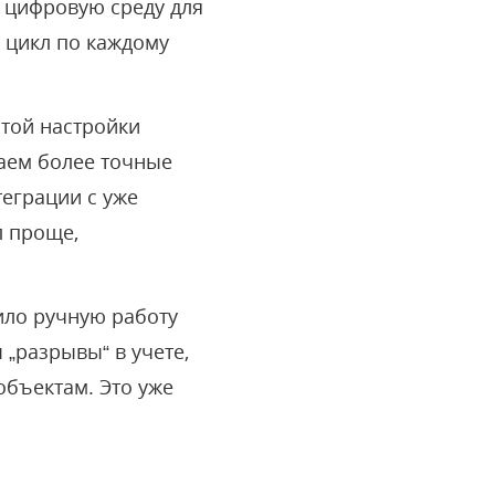
 цифровую среду для
 цикл по каждому
стой настройки
чаем более точные
теграции с уже
л проще,
ило ручную работу
 „разрывы“ в учете,
объектам. Это уже