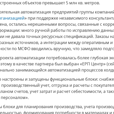
строенных объектов превышает 5 млн кв. метров.
тоятельная автоматизация предприятий группы компаний
рганизацией
» при поддержке независимого консультанта
ена, остались нерешенными вопросы, связанные с кор
ормации: много ручной работы по исправлению данных
ми не давала точных ресурсных спецификаций. Заказы н
разных источников, а интеграции между оперативным 
ности по МСФО вводились вручную, что замедляло подго
роекта автоматизации потребовалась более глубокая эк
этому в качестве партнера был выбран «ЕРП Центр» (се
онально занимающийся автоматизацией процессов холди
 настроены и запущены функциональные блоки: снабже
 производственный учет, отгрузка и расчеты с покупате
ланом счетов, учет затрат и расчет себестоимости, а та
е персоналом».
 блоки для планирования производства, учета произво
ельностью, формирования потребности в материалах и 