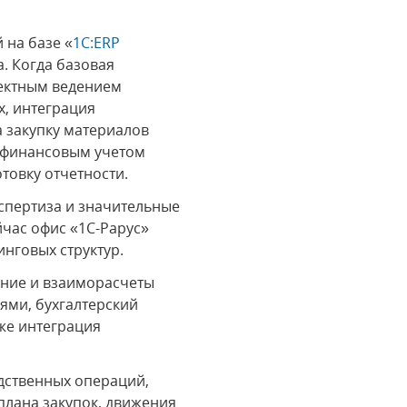
 на базе «
1C:ERP
. Когда базовая
ректным ведением
, интеграция
а закупку материалов
и финансовым учетом
товку отчетности.
спертиза и значительные
йчас офис «1С-Рарус»
нговых структур.
ние и взаиморасчеты
лями, бухгалтерский
кже интеграция
дственных операций,
плана закупок, движения