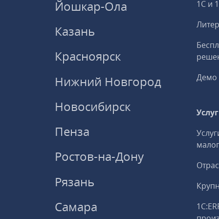
Йошкар-Ола
1С и 
Литер
Казань
Беспл
Красноярск
решен
Демо 
Нижний Новгород
Новосибирск
Услу
Пенза
Услуг
малог
Ростов-на-Дону
Отрас
Рязань
Круп
Самара
1С:ER
прои