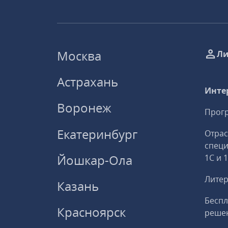
Москва
Ли
Астрахань
Инте
Воронеж
Прогр
Екатеринбург
Отрас
спец
Йошкар-Ола
1С и 
Литер
Казань
Беспл
Красноярск
решен