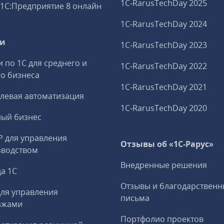
1C‑RarusTechDay 2025
1С:Предприятие 8 онлайн
1C‑RarusTechDay 2024
ги
1C‑RarusTechDay 2023
и по 1С для среднего и
1C‑RarusTechDay 2022
о бизнеса
1C‑RarusTechDay 2021
левая автоматизация
1C‑RarusTechDay 2020
ный бизнес
P для управления
Отзывы об «1С-Рарус»
зводством
Внедренные решения
а 1С
Отзывы и благодарственн
ля управления
письма
ажами
Портфолио проектов