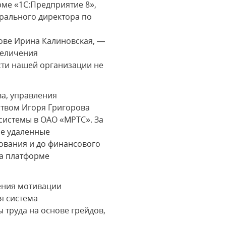
ме «1С:Предприятие 8»,
рального директора по
лове Ирина Калиновская, —
величения
сти нашей организации не
ва, управления
ством Игоря Григорова
системы в ОАО «МРТС». За
се удаленные
ования и до финансового
на платформе
ения мотивации
я система
 труда на основе грейдов,