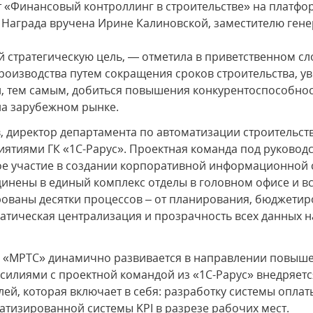
 «Финансовый контроллинг в строительстве» на платфор
Награда вручена Ирине Калиновской, заместителю гене
 стратегическую цель, — отметила в приветственном с
оизводства путем сокращения сроков строительства, у
и, тем самым, добиться повышения конкурентоспособно
 на зарубежном рынке.
, директор департамента по автоматизации строительст
ятиями ГК «1С-Рарус». Проектная команда под руковод
е участие в создании корпоративной информационной 
инены в единый комплекс отделы в головном офисе и в
ованы десятки процессов – от планирования, бюджетир
атическая централизация и прозрачность всех данных 
я «МРТС» динамично развивается в направлении повыш
силиями с проектной командой из «1С-Рарус» внедряетс
й, которая включает в себя: разработку системы оплаты
атизированной системы KPI в разрезе рабочих мест.