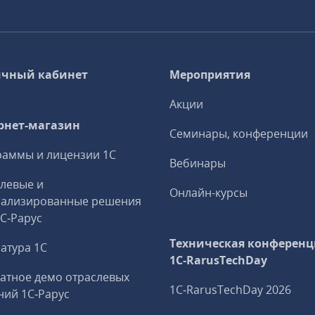
чный кабинет
Мероприятия
Акции
рнет-магазин
Семинары, конференции
аммы и лицензии 1С
Вебинары
левые и
Онлайн-курсы
иализированные решения
1С‑Рарус
Техническая конференц
атура 1С
1C‑RarusTechDay
атное демо отраслевых
1C‑RarusTechDay 2026
ий 1С‑Рарус