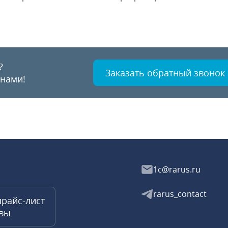
?
Заказать обратный звонок
 нами!
1c@rarus.ru
rarus_contact
прайс-лист
квы