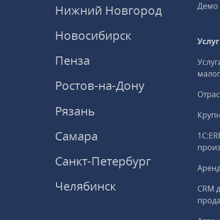
Демо 
Нижний Новгород
Новосибирск
Услу
Пенза
Услуг
малог
Ростов-на-Дону
Отрас
Рязань
Круп
Самара
1С:ER
прои
Санкт-Петербург
Аренд
Челябинск
CRM д
прод