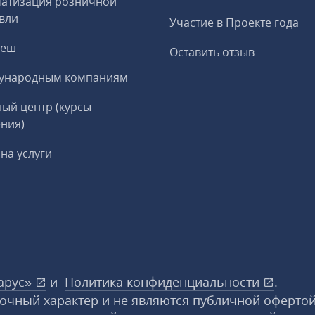
матизация розничной
вли
Участие в Проекте года
реш
Оставить отзыв
ународным компаниям
ый центр (курсы
ния)
на услуги
арус»
и
Политика конфиденциальности
.
вочный характер и не являются публичной офертой