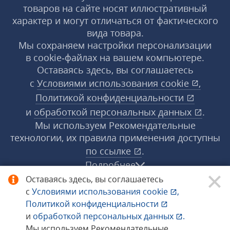
товаров на сайте носят иллюстративный
характер и могут отличаться от фактического
вида товара.
Мы сохраняем настройки персонализации
в cookie‑файлах на вашем компьютере.
Оставаясь здесь, вы соглашаетесь
с
Условиями использования
cookie
,
Политикой конфиденциальности
и
обработкой персональных данных
.
Мы используем Рекомендательные
технологии, их правила применения доступны
по ссылке
.
Подробнее
Оставаясь здесь, вы соглашаетесь
с
Условиями использования
cookie
,
© 1998−2026 «1С‑Рарус» ®. Все права
Политикой конфиденциальности
защищены.
и
обработкой персональных данных
.
Мы используем Рекомендательные