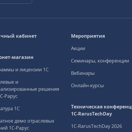
чный кабинет
Мероприятия
Акции
рнет-магазин
Семинары, конференции
аммы и лицензии 1С
Вебинары
левые и
Онлайн-курсы
иализированные решения
1С‑Рарус
Техническая конференц
атура 1С
1C‑RarusTechDay
атное демо отраслевых
1C‑RarusTechDay 2026
ий 1С‑Рарус