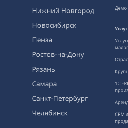
Демо 
Нижний Новгород
Новосибирск
Услу
Пенза
Услуг
малог
Ростов-на-Дону
Отрас
Рязань
Круп
Самара
1С:ER
прои
Санкт-Петербург
Аренд
Челябинск
CRM д
прод