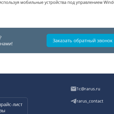
, используя мобильные устройства под управлением Wind
?
Заказать обратный звонок
 нами!
1c@rarus.ru
rarus_contact
прайс-лист
квы