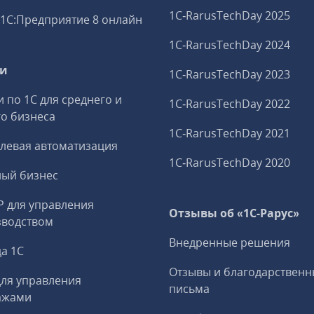
1C‑RarusTechDay 2025
1С:Предприятие 8 онлайн
1C‑RarusTechDay 2024
ги
1C‑RarusTechDay 2023
и по 1С для среднего и
1C‑RarusTechDay 2022
о бизнеса
1C‑RarusTechDay 2021
левая автоматизация
1C‑RarusTechDay 2020
ный бизнес
P для управления
Отзывы об «1С-Рарус»
зводством
Внедренные решения
а 1С
Отзывы и благодарственн
ля управления
письма
ажами