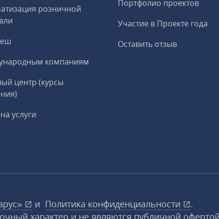
Портфолио проектов
матизация розничной
вли
Участие в Проекте года
реш
Оставить отзыв
ународным компаниям
ый центр (курсы
ния)
на услуги
арус»
и
Политика конфиденциальности
.
вочный характер и не являются публичной офертой