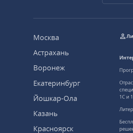
Москва
Ли
Астрахань
Инте
Воронеж
Прогр
Екатеринбург
Отрас
спец
Йошкар-Ола
1С и 
Литер
Казань
Беспл
Красноярск
решен