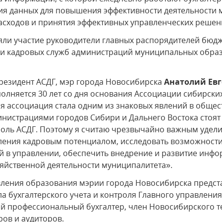
я данных для повышения эффективности деятельности
асходов и принятия эффективных управленческих решен
ли участие руководители главных распорядителей бюдж
х и кадровых служб администраций муниципальных обра
резидент АСДГ, мэр города Новосибирска
Анатолий Евг
сполняется 30 лет со дня основания Ассоциации сибирск
дня ассоциация стала одним из знаковых явлений в общ
инистрациями городов Сибири и Дальнего Востока стоя
и роль АСДГ. Поэтому я считаю чрезвычайно важным удел
ления кадровым потенциалом, исследовать возможнос
 в управлении, обеспечить внедрение и развитие инфо
яйственной деятельности муниципалитета».
вления образования мэрии города Новосибирска предс
ла бухгалтерского учета и контроля Главного управлен
й профессиональный бухгалтер, член Новосибирского т
ов и аудиторов.