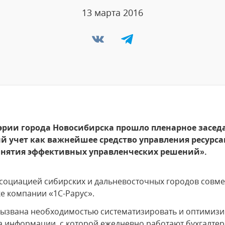
13 марта 2016
мэрии города Новосибирска прошло пленарное засе
ый учет как важнейшее средство управления ресур
инятия эффективных управленческих решений».
социацией сибирских и дальневосточных городов совме
е компании «1С-Рарус».
вызвана необходимостью систематизировать и оптимиз
 информации, с которой ежедневно работают бухгалтер