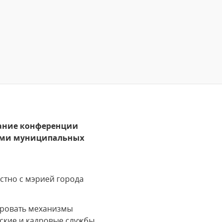
дание конференции
сами муниципальных
стно с мэрией города
ировать механизмы
ские и кадровые службы,