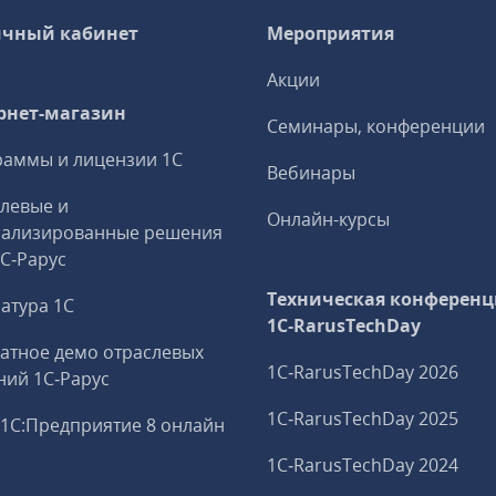
чный кабинет
Мероприятия
Акции
рнет-магазин
Семинары, конференции
аммы и лицензии 1С
Вебинары
левые и
Онлайн-курсы
иализированные решения
1С‑Рарус
Техническая конференц
атура 1С
1C‑RarusTechDay
атное демо отраслевых
1C‑RarusTechDay 2026
ий 1С‑Рарус
1C‑RarusTechDay 2025
1С:Предприятие 8 онлайн
1C‑RarusTechDay 2024