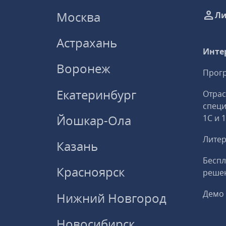
Москва
Ли
Астрахань
Инте
Воронеж
Прогр
Екатеринбург
Отрас
спец
Йошкар-Ола
1С и 
Литер
Казань
Беспл
Красноярск
решен
Демо 
Нижний Новгород
Новосибирск