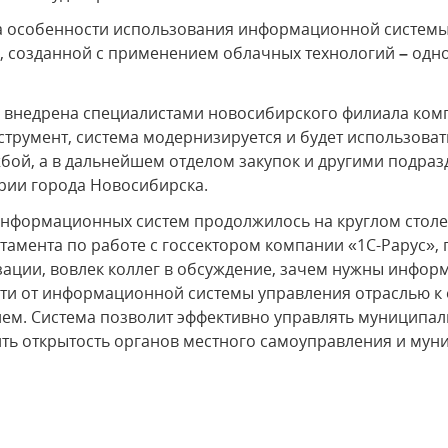
а особенности использования информационной системы
и, созданной с применением облачных технологий
–
одно
 внедрена специалистами новосибирского филиала комп
румент, система модернизируется и будет использовать
жбой, а в дальнейшем отделом закупок и другими подра
рии города Новосибирска.
нформационных систем продолжилось на круглом столе
ртамента по работе с госсектором компании «1С-Рарус»
ации, вовлек коллег в обсуждение, зачем нужны инфо
йти от информационной системы управления отраслью к
м. Система позволит эффективно управлять муниципа
ить открытость органов местного самоуправления и му