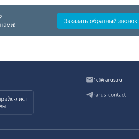
?
Заказать обратный звонок
 нами!
1c@rarus.ru
rarus_contact
прайс-лист
квы