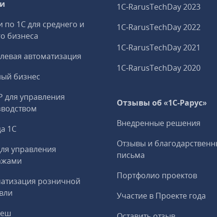
ги
1C‑RarusTechDay 2023
и по 1С для среднего и
1C‑RarusTechDay 2022
о бизнеса
1C‑RarusTechDay 2021
левая автоматизация
1C‑RarusTechDay 2020
ный бизнес
P для управления
Отзывы об «1С-Рарус»
зводством
Внедренные решения
а 1С
Отзывы и благодарственн
ля управления
письма
ажами
Портфолио проектов
матизация розничной
вли
Участие в Проекте года
реш
Оставить отзыв