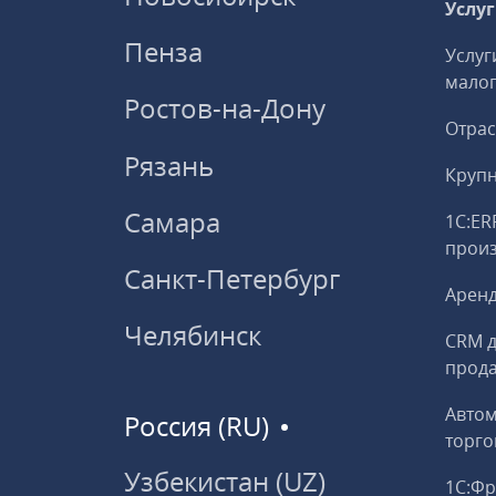
Услу
Пенза
Услуг
малог
Ростов-на-Дону
Отрас
Рязань
Круп
Самара
1С:ER
прои
Санкт-Петербург
Аренд
Челябинск
CRM д
прод
Авто
Россия (RU)
торго
Узбекистан (UZ)
1С:Ф