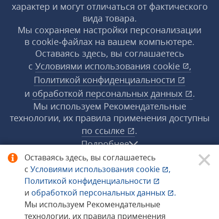
характер и могут отличаться от фактического
вида товара.
Мы сохраняем настройки персонализации
в cookie‑файлах на вашем компьютере.
Оставаясь здесь, вы соглашаетесь
с
Условиями использования
cookie
,
Политикой конфиденциальности
и
обработкой персональных данных
.
Мы используем Рекомендательные
технологии, их правила применения доступны
по ссылке
.
Подробнее
Оставаясь здесь, вы соглашаетесь
с
Условиями использования
cookie
,
© 1998−2026 «1С‑Рарус» ®. Все права
Политикой конфиденциальности
защищены.
и
обработкой персональных данных
.
Мы используем Рекомендательные
технологии, их правила применения