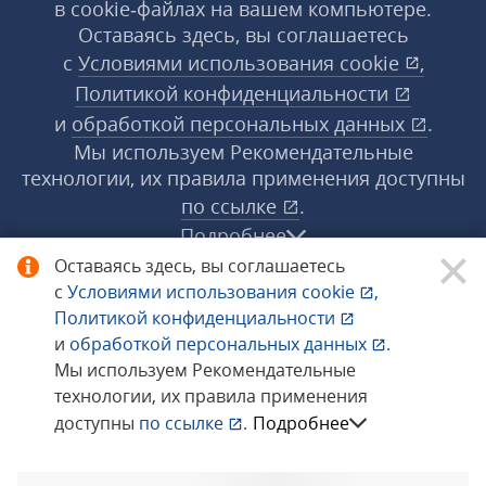
в cookie‑файлах на вашем компьютере.
Оставаясь здесь, вы соглашаетесь
с
Условиями использования
cookie
,
Политикой конфиденциальности
и
обработкой персональных данных
.
Мы используем Рекомендательные
технологии, их правила применения доступны
по ссылке
.
Подробнее
Оставаясь здесь, вы соглашаетесь
с
Условиями использования
cookie
,
© 1998−2026 «1С‑Рарус» ®. Все права
Политикой конфиденциальности
защищены.
и
обработкой персональных данных
.
Мы используем Рекомендательные
технологии, их правила применения
Сообщить об ошибке
доступны
по ссылке
.
Подробнее