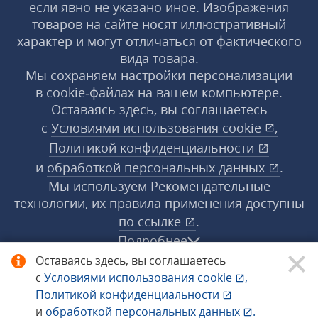
если явно не указано иное. Изображения
товаров на сайте носят иллюстративный
характер и могут отличаться от фактического
вида товара.
Мы сохраняем настройки персонализации
в cookie‑файлах на вашем компьютере.
Оставаясь здесь, вы соглашаетесь
с
Условиями использования
cookie
,
Политикой конфиденциальности
и
обработкой персональных данных
.
Мы используем Рекомендательные
технологии, их правила применения доступны
по ссылке
.
Подробнее
Оставаясь здесь, вы соглашаетесь
с
Условиями использования
cookie
,
© 1998−2026 «1С‑Рарус» ®. Все права
Политикой конфиденциальности
защищены.
и
обработкой персональных данных
.