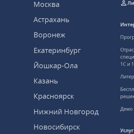
Москва
Ли
Астрахань
Инте
Воронеж
Прогр
Екатеринбург
Отрас
спец
Йошкар-Ола
1С и 
Литер
Казань
Беспл
Красноярск
решен
Демо 
Нижний Новгород
Новосибирск
Услу