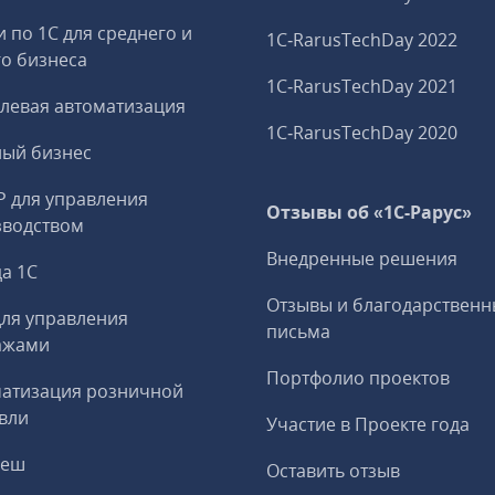
и по 1С для среднего и
1C‑RarusTechDay 2022
о бизнеса
1C‑RarusTechDay 2021
левая автоматизация
1C‑RarusTechDay 2020
ный бизнес
P для управления
Отзывы об «1С-Рарус»
зводством
Внедренные решения
а 1С
Отзывы и благодарственн
ля управления
письма
ажами
Портфолио проектов
матизация розничной
вли
Участие в Проекте года
реш
Оставить отзыв