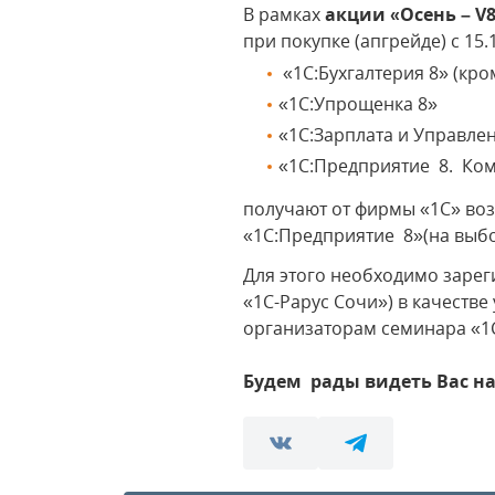
В рамках
акции «Осень – V
при покупке (апгрейде) с 15.
«1С:Бухгалтерия 8» (кр
«1С:Упрощенка 8»
«1С:Зарплата и Управле
«1С:Предприятие 8. Ком
получают от фирмы «1С» воз
«1С:Предприятие 8»(на выб
Для этого необходимо зарег
«1С-Рарус Сочи») в качестве
организаторам семинара «1С
Будем рады видеть Вас н