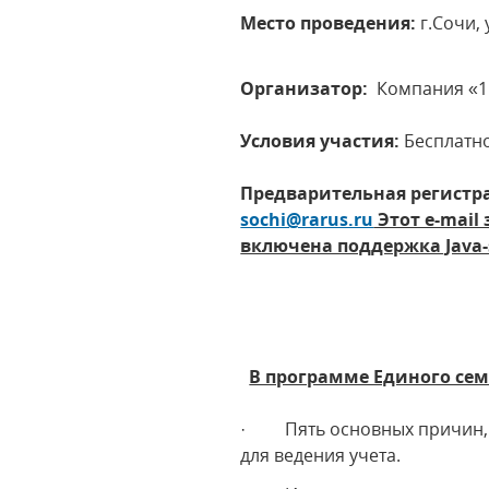
Место проведения
:
г.Сочи, 
Организатор:
Компания «1С
Условия участия:
Бесплатно
Предварительная регистр
sochi@rarus.ru
Этот e-mail
включена поддержка Java-s
В программе Единого се
· Пять основных причин, п
для ведения учета.