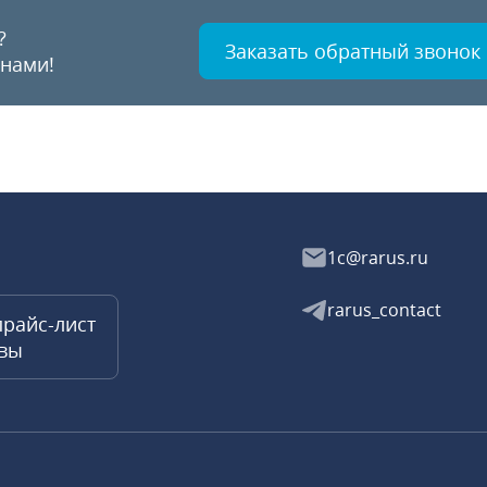
?
Заказать обратный звонок
 нами!
1c@rarus.ru
rarus_contact
прайс-лист
квы