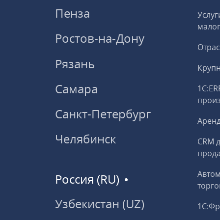
Пенза
Услуг
малог
Ростов-на-Дону
Отрас
Рязань
Круп
Самара
1С:ER
прои
Санкт-Петербург
Аренд
Челябинск
CRM д
прод
Авто
Россия (RU)
торго
Узбекистан (UZ)
1С:Ф