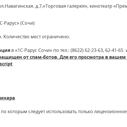
ул.Навагинская. д.7,«Торговая галерея», кинотеатр «Прем
-Рарус» (Сочи)
. Количество мест ограничено.
ация
в «1С-Рарус Сочи» по тел.: (8622) 62-23-63, 62-41-65 
 защищен от спам-ботов. Для его просмотра в вашем
cript
минара
о которым следует использовать только лицензионно