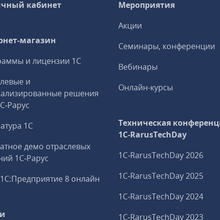
чный кабинет
Мероприятия
Акции
рнет-магазин
Семинары, конференции
аммы и лицензии 1С
Вебинары
левые и
Онлайн-курсы
иализированные решения
1С‑Рарус
Техническая конференц
атура 1С
1C‑RarusTechDay
атное демо отраслевых
1C‑RarusTechDay 2026
ий 1С‑Рарус
1C‑RarusTechDay 2025
1С:Предприятие 8 онлайн
1C‑RarusTechDay 2024
ги
1C‑RarusTechDay 2023