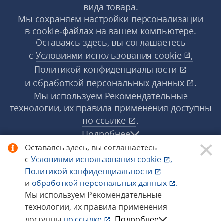
вида товара.
Мы сохраняем настройки персонализации
в cookie‑файлах на вашем компьютере.
Оставаясь здесь, вы соглашаетесь
с
Условиями использования
cookie
,
Политикой конфиденциальности
и
обработкой персональных данных
.
Мы используем Рекомендательные
технологии, их правила применения доступны
по ссылке
.
Подробнее
Оставаясь здесь, вы соглашаетесь
с
Условиями использования
cookie
,
© 1998−2026 «1С‑Рарус» ®. Все права
Политикой конфиденциальности
защищены.
и
обработкой персональных данных
.
Мы используем Рекомендательные
технологии, их правила применения
Сообщить об ошибке
доступны
по ссылке
.
Подробнее