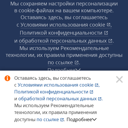
Мы сохраняем настройки персонализации
в cookie‑файлах на вашем компьютере.
Оставаясь здесь, вы соглашаетесь
с
Условиями использования
cookie
,
Политикой конфиденциальности
и
обработкой персональных данных
.
Мы используем Рекомендательные
технологии, их правила применения доступны
по ссылке
.
Подробнее
Оставаясь здесь, вы соглашаетесь
с
Условиями использования
cookie
,
© 1998−2026 «1С‑Рарус» ®. Все права
Политикой конфиденциальности
защищены.
и
обработкой персональных данных
.
Мы используем Рекомендательные
технологии, их правила применения
Сообщить об ошибке
доступны
по ссылке
.
Подробнее