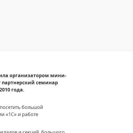
упила организатором мини-
т партнерский семинар
2010 года.
 посетить большой
и «1С» и работе
окладов и секций большого