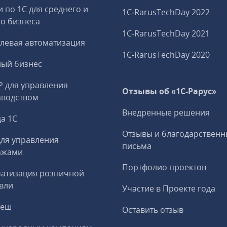
и по 1С для среднего и
1C‑RarusTechDay 2022
о бизнеса
1C‑RarusTechDay 2021
левая автоматизация
1C‑RarusTechDay 2020
ный бизнес
P для управления
Отзывы об «1С-Рарус»
зводством
Внедренные решения
а 1С
Отзывы и благодарственн
ля управления
письма
ажами
Портфолио проектов
матизация розничной
вли
Участие в Проекте года
реш
Оставить отзыв