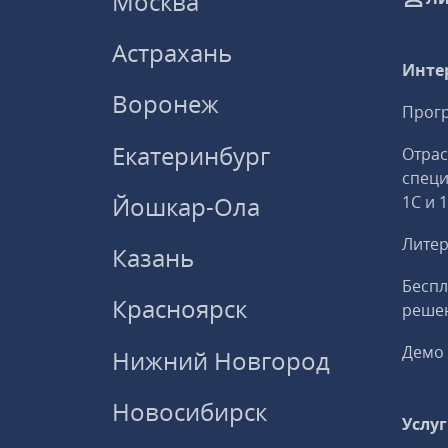
Москва
Астрахань
Инте
Воронеж
Прогр
Екатеринбург
Отрас
спец
Йошкар-Ола
1С и 
Литер
Казань
Беспл
Красноярск
решен
Демо 
Нижний Новгород
Новосибирск
Услу