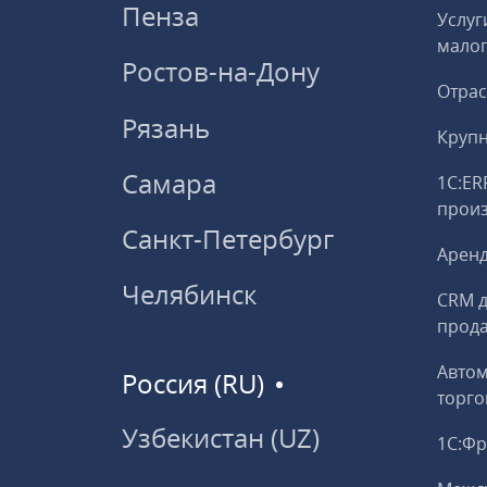
Пенза
Услуг
малог
Ростов-на-Дону
Отрас
Рязань
Круп
Самара
1С:ER
прои
Санкт-Петербург
Аренд
Челябинск
CRM д
прод
Авто
Россия (RU)
торго
Узбекистан (UZ)
1С:Ф