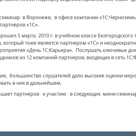
-семинар в Воронеже, в офисе компании «1С:Чернозем
-партнеров «1С».
рошел 5 марта 2010 г. в учебном классе Белгородского
ва, который тоже является партнером «1С» и неоднократн
роприятия «День 1С:Карьера». Послушать ключевые док
удников из 12 компаний-партнеров, входящих в сеть 1С:
ния, большинство слушателей дало высокие оценки мер
вать в них в дальнейшем.
ашает партнеров к участию в следующих мини-семинара