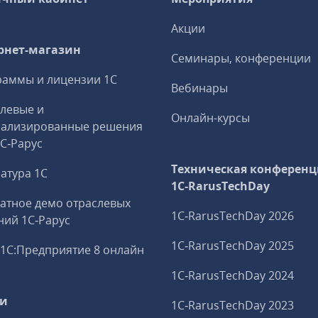
Акции
рнет-магазин
Семинары, конференции
аммы и лицензии 1С
Вебинары
левые и
Онлайн-курсы
иализированные решения
1С‑Рарус
Техническая конференц
атура 1С
1C‑RarusTechDay
атное демо отраслевых
1C‑RarusTechDay 2026
ий 1С‑Рарус
1C‑RarusTechDay 2025
1С:Предприятие 8 онлайн
1C‑RarusTechDay 2024
ги
1C‑RarusTechDay 2023