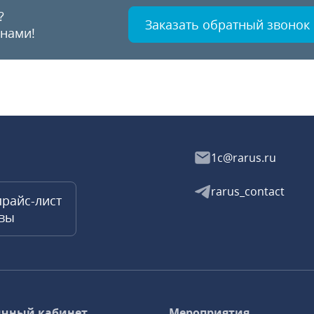
?
Заказать обратный звонок
 нами!
1c@rarus.ru
rarus_contact
прайс-лист
квы
чный кабинет
Мероприятия