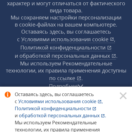
характер и могут отличаться от фактического
вида товара.
Мы сохраняем настройки персонализации
в cookie‑файлах на вашем компьютере.
Оставаясь здесь, вы соглашаетесь
с
Условиями использования
cookie
,
Политикой конфиденциальности
и
обработкой персональных данных
.
Мы используем Рекомендательные
технологии, их правила применения доступны
по ссылке
.
Подробнее
Оставаясь здесь, вы соглашаетесь
с
Условиями использования
cookie
,
© 1998−2026 «1С‑Рарус» ®. Все права
Политикой конфиденциальности
защищены.
и
обработкой персональных данных
.
Мы используем Рекомендательные
технологии, их правила применения