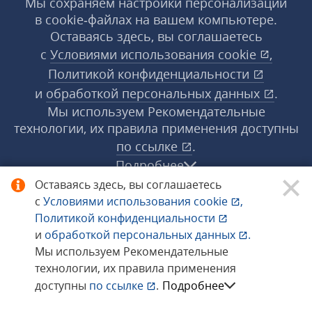
Мы сохраняем настройки персонализации
в cookie‑файлах на вашем компьютере.
Оставаясь здесь, вы соглашаетесь
с
Условиями использования
cookie
,
Политикой конфиденциальности
и
обработкой персональных данных
.
Мы используем Рекомендательные
технологии, их правила применения доступны
по ссылке
.
Подробнее
Оставаясь здесь, вы соглашаетесь
с
Условиями использования
cookie
,
© 1998−2026 «1С‑Рарус» ®. Все права
Политикой конфиденциальности
защищены.
и
обработкой персональных данных
.
Мы используем Рекомендательные
технологии, их правила применения
Сообщить об ошибке
доступны
по ссылке
.
Подробнее