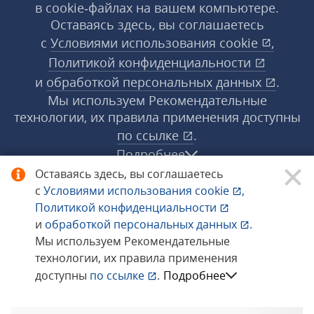
в cookie‑файлах на вашем компьютере.
Оставаясь здесь, вы соглашаетесь
с
Условиями использования
cookie
,
Политикой конфиденциальности
и
обработкой персональных данных
.
Мы используем Рекомендательные
технологии, их правила применения доступны
по ссылке
.
Подробнее
Оставаясь здесь, вы соглашаетесь
с
Условиями использования
cookie
,
© 1998−2026 «1С‑Рарус» ®. Все права
Политикой конфиденциальности
защищены.
и
обработкой персональных данных
.
Мы используем Рекомендательные
технологии, их правила применения
Сообщить об ошибке
доступны
по ссылке
.
Подробнее