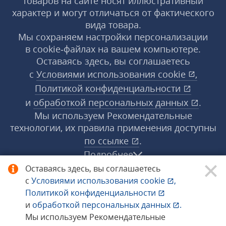
товаров на сайте носят иллюстративный
характер и могут отличаться от фактического
вида товара.
Мы сохраняем настройки персонализации
в cookie‑файлах на вашем компьютере.
Оставаясь здесь, вы соглашаетесь
с
Условиями использования
cookie
,
Политикой конфиденциальности
и
обработкой персональных данных
.
Мы используем Рекомендательные
технологии, их правила применения доступны
по ссылке
.
Подробнее
Оставаясь здесь, вы соглашаетесь
с
Условиями использования
cookie
,
© 1998−2026 «1С‑Рарус» ®. Все права
Политикой конфиденциальности
защищены.
и
обработкой персональных данных
.
Мы используем Рекомендательные