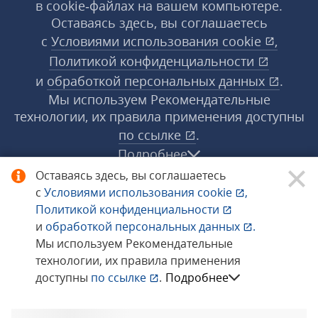
в cookie‑файлах на вашем компьютере.
Оставаясь здесь, вы соглашаетесь
с
Условиями использования
cookie
,
Политикой конфиденциальности
и
обработкой персональных данных
.
Мы используем Рекомендательные
технологии, их правила применения доступны
по ссылке
.
Подробнее
Оставаясь здесь, вы соглашаетесь
с
Условиями использования
cookie
,
© 1998−2026 «1С‑Рарус» ®. Все права
Политикой конфиденциальности
защищены.
и
обработкой персональных данных
.
Мы используем Рекомендательные
технологии, их правила применения
Сообщить об ошибке
доступны
по ссылке
.
Подробнее