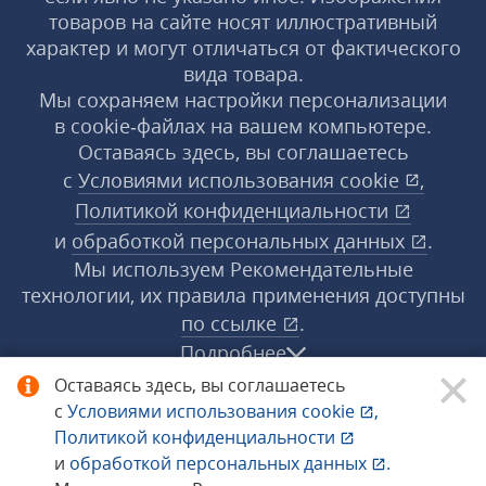
товаров на сайте носят иллюстративный
характер и могут отличаться от фактического
вида товара.
Мы сохраняем настройки персонализации
в cookie‑файлах на вашем компьютере.
Оставаясь здесь, вы соглашаетесь
с
Условиями использования
cookie
,
Политикой конфиденциальности
и
обработкой персональных данных
.
Мы используем Рекомендательные
технологии, их правила применения доступны
по ссылке
.
Подробнее
Оставаясь здесь, вы соглашаетесь
с
Условиями использования
cookie
,
© 1998−2026 «1С‑Рарус» ®. Все права
Политикой конфиденциальности
защищены.
и
обработкой персональных данных
.