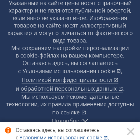
Указанные на сайте цены носят справочный
характер и не являются публичной офертой,
если явно не указано иное. Изображения
товаров на сайте носят иллюстративный
характер и могут отличаться от фактического
вида товара.
Мы сохраняем настройки персонализации
в cookie‑файлах на вашем компьютере.
Оставаясь здесь, вы соглашаетесь
с
Условиями использования
cookie
,
Политикой конфиденциальности
и
обработкой персональных данных
.
Мы используем Рекомендательные
технологии, их правила применения доступны
по ссылке
.
Подробнее
Оставаясь здесь, вы соглашаетесь
с
Условиями использования
cookie
,
© 1998−2026 «1С‑Рарус» ®. Все права