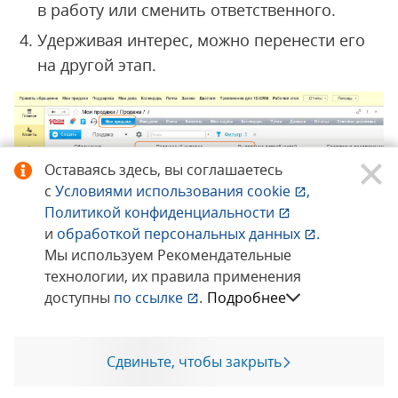
в работу или сменить ответственного.
Удерживая интерес, можно перенести его
на другой этап.
Оставаясь здесь, вы соглашаетесь
с
Условиями использования
cookie
,
Политикой конфиденциальности
и
обработкой персональных данных
.
Мы используем Рекомендательные
технологии, их правила применения
Пользователь может перейти в следующий
доступны
по ссылке
.
Подробнее
этап из интереса. Для этого необходимо
нажать «Следующие» в верхней части
Сдвиньте, чтобы закрыть
Позвоните мне
экрана и перейти на нужный этап.