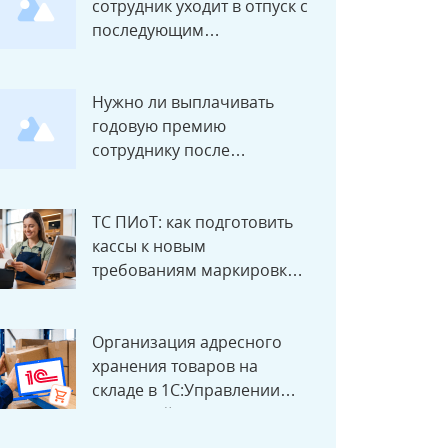
сотрудник уходит в отпуск с
последующим
увольнением?
Нужно ли выплачивать
годовую премию
сотруднику после
увольнения?
ТС ПИоТ: как подготовить
кассы к новым
требованиям маркировки с
1 июля 2026 года
Организация адресного
хранения товаров на
складе в 1С:Управлении
торговлей