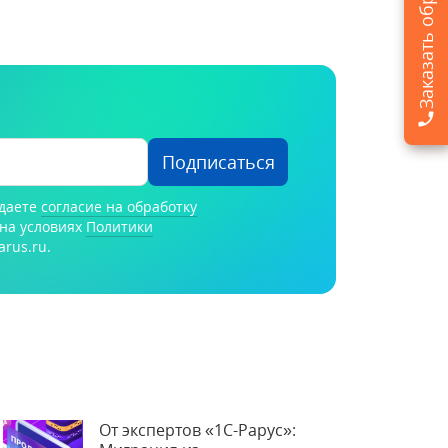
Подписаться
 даете
согласие на обработку
на условиях
Политики
arus.ru.
От экспертов «1С-Рарус»: