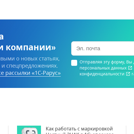
а
и компании»
выми о новых статьях,
Отправляя эту форму, Вы
 и спецпредложениях.
персональных данных
е рассылки «1С‑Рарус»
конфиденциальности
r
Как работать с маркировкой