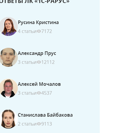
ОТВЕТЫ ЛК «1С-РАРУС»
Русина Кристина
4 статьи
7172
Александр Прус
3 статьи
12112
Алексей Мочалов
3 статьи
4537
Станислава Байбакова
2 статьи
9113