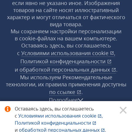
если явно не указано иное. Изображения
товаров на сайте носят иллюстративный
характер и могут отличаться от фактического
вида товара.
Мы сохраняем настройки персонализации
в cookie‑файлах на вашем компьютере.
Оставаясь здесь, вы соглашаетесь
с
Условиями использования
cookie
,
Политикой конфиденциальности
и
обработкой персональных данных
.
Мы используем Рекомендательные
технологии, их правила применения доступны
по ссылке
.
Подробнее
Оставаясь здесь, вы соглашаетесь
с
Условиями использования
cookie
,
© 1998−2026 «1С‑Рарус» ®. Все права
Политикой конфиденциальности
защищены.
и
обработкой персональных данных
.