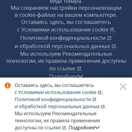
вида товара.
Мы сохраняем настройки персонализации
в cookie‑файлах на вашем компьютере.
Оставаясь здесь, вы соглашаетесь
с
Условиями использования
cookie
,
Политикой конфиденциальности
и
обработкой персональных данных
.
Мы используем Рекомендательные
технологии, их правила применения доступны
по ссылке
.
Подробнее
Оставаясь здесь, вы соглашаетесь
с
Условиями использования
cookie
,
© 1998−2026 «1С‑Рарус» ®. Все права
Политикой конфиденциальности
защищены.
и
обработкой персональных данных
.
Мы используем Рекомендательные
технологии, их правила применения
Сообщить об ошибке
доступны
по ссылке
.
Подробнее