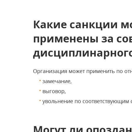
Какие санкции м
применены за с
дисциплинарного
Организация может применить по от
замечание,
выговор,
увольнение по соответствующим 
Могут ли опозда