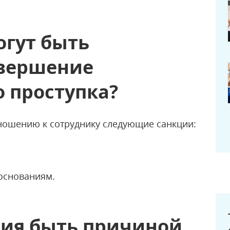
огут быть
овершение
 проступка?
ношению к сотруднику следующие санкции:
основаниям.
ния быть причиной