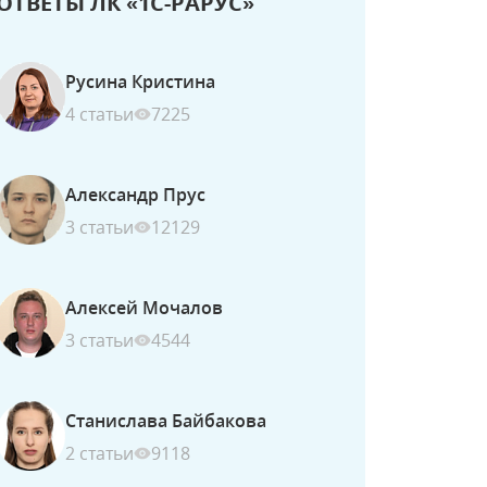
ОТВЕТЫ ЛК «1С-РАРУС»
Русина Кристина
4 статьи
7225
Александр Прус
3 статьи
12129
Алексей Мочалов
3 статьи
4544
Станислава Байбакова
2 статьи
9118