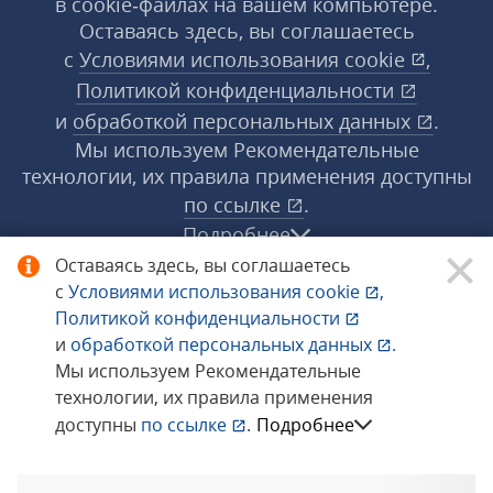
в cookie‑файлах на вашем компьютере.
Оставаясь здесь, вы соглашаетесь
с
Условиями использования
cookie
,
Политикой конфиденциальности
и
обработкой персональных данных
.
Мы используем Рекомендательные
технологии, их правила применения доступны
по ссылке
.
Подробнее
Оставаясь здесь, вы соглашаетесь
с
Условиями использования
cookie
,
© 1998−2026 «1С‑Рарус» ®. Все права
Политикой конфиденциальности
защищены.
и
обработкой персональных данных
.
Мы используем Рекомендательные
технологии, их правила применения
Сообщить об ошибке
доступны
по ссылке
.
Подробнее