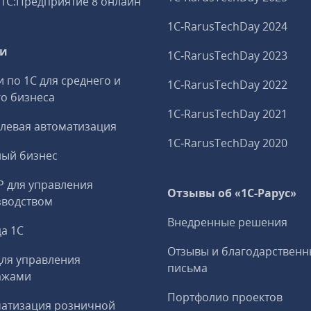
1С:Предприятие 8 онлайн
1C‑RarusTechDay 2024
ги
1C‑RarusTechDay 2023
и по 1С для среднего и
1C‑RarusTechDay 2022
о бизнеса
1C‑RarusTechDay 2021
левая автоматизация
1C‑RarusTechDay 2020
ный бизнес
P для управления
Отзывы об «1С-Рарус»
зводством
Внедренные решения
а 1С
Отзывы и благодарственн
ля управления
письма
ажами
Портфолио проектов
матизация розничной