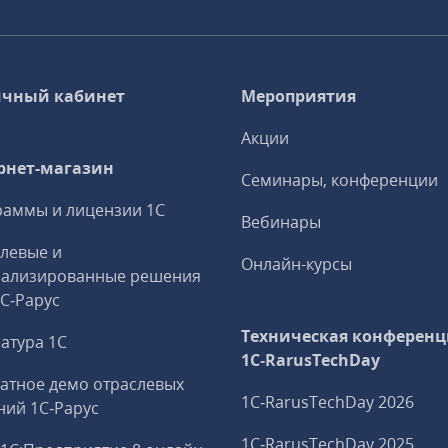
чный кабинет
Мероприятия
Акции
рнет-магазин
Семинары, конференции
аммы и лицензии 1С
Вебинары
левые и
Онлайн-курсы
иализированные решения
1С‑Рарус
Техническая конференц
атура 1С
1C‑RarusTechDay
атное демо отраслевых
1C‑RarusTechDay 2026
ий 1С‑Рарус
1C‑RarusTechDay 2025