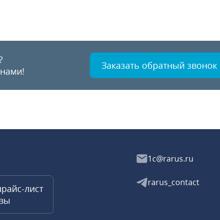
?
Заказать обратный звонок
 нами!
1c@rarus.ru
rarus_contact
прайс-лист
квы