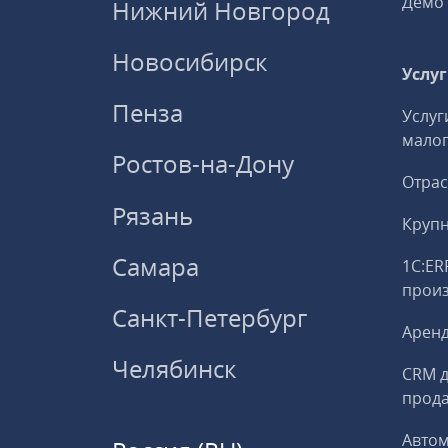
Демо 
Нижний Новгород
Новосибирск
Услу
Пенза
Услуг
малог
Ростов-на-Дону
Отрас
Рязань
Круп
Самара
1С:ER
прои
Санкт-Петербург
Аренд
Челябинск
CRM д
прод
Авто