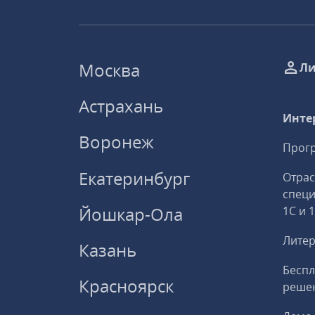
Москва
Ли
Астрахань
Инте
Воронеж
Прогр
Екатеринбург
Отрас
спец
Йошкар-Ола
1С и 
Литер
Казань
Беспл
Красноярск
решен