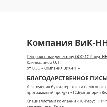
Компания ВиК-Н
Генеральному директору ООО 1С-Рарус Н
Клинюшиной О. Н.
от ООО «Компания ВиК-НН»
БЛАГОДАРСТВЕННОЕ ПИС
Для ведения бухгалтерского и налоговог
программный продукт «1С:Бухгалтерия 8».
Специалистами компании «1С-Рарус НН» 
следующие работы: