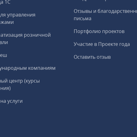
а 1С
Отзывы и благодарственн
ля управления
письма
ажами
Портфолио проектов
матизация розничной
вли
Участие в Проекте года
реш
Оставить отзыв
ународным компаниям
ый центр (курсы
ния)
на услуги