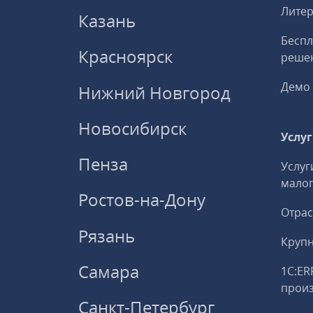
Литер
Казань
Беспл
Красноярск
решен
Демо 
Нижний Новгород
Новосибирск
Услу
Пенза
Услуг
малог
Ростов-на-Дону
Отрас
Рязань
Круп
Самара
1С:ER
прои
Санкт-Петербург