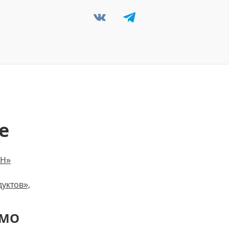
е
НН»
уктов»,
ЬМО