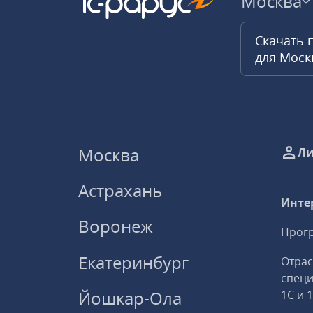
Москва
Скачать 
для Мос
Москва
Ли
Астрахань
Инте
Воронеж
Прогр
Екатеринбург
Отрас
спец
Йошкар-Ола
1С и 