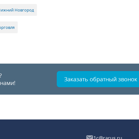
Нижний Новгород
орговля
?
Заказать обратный звонок
 нами!
1c@rarus.ru