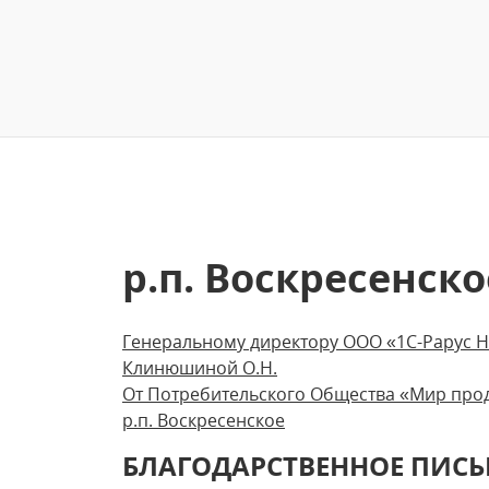
р.п. Воскресенско
Генеральному директору ООО «1С-Рарус 
Клинюшиной О.Н.
От Потребительского Общества «Мир прод
р.п. Воскресенское
БЛАГОДАРСТВЕННОЕ ПИС