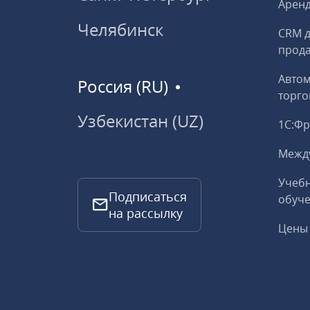
Аренд
Челябинск
CRM д
прод
Авто
Россия (RU)
торго
Узбекистан (UZ)
1С:Ф
Межд
Учебн
Подписаться
обуче
на рассылку
Цены 