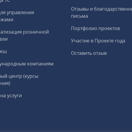
а 1С
Отзывы и благодарственн
ля управления
письма
ажами
Портфолио проектов
матизация розничной
вли
Участие в Проекте года
реш
Оставить отзыв
ународным компаниям
ый центр (курсы
ния)
на услуги