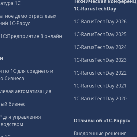
Техническая конференц
атура 1С
1C‑RarusTechDay
атное демо отраслевых
1C‑RarusTechDay 2026
ий 1С‑Рарус
1C‑RarusTechDay 2025
1С:Предприятие 8 онлайн
1C‑RarusTechDay 2024
ги
1C‑RarusTechDay 2023
и по 1С для среднего и
1C‑RarusTechDay 2022
о бизнеса
1C‑RarusTechDay 2021
левая автоматизация
1C‑RarusTechDay 2020
ный бизнес
P для управления
Отзывы об «1С-Рарус»
зводством
Внедренные решения