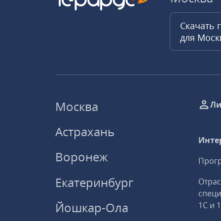
Скачать 
для Мос
Москва
Ли
Астрахань
Инте
Воронеж
Прогр
Екатеринбург
Отрас
спец
Йошкар-Ола
1С и 