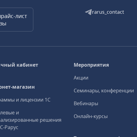
rarus_contact
прайс-лист
квы
чный кабинет
Мероприятия
Акции
рнет-магазин
Семинары, конференции
аммы и лицензии 1С
Вебинары
левые и
Онлайн-курсы
иализированные решения
1С‑Рарус