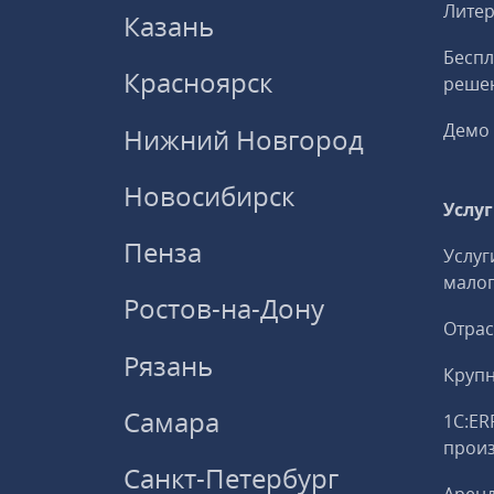
Литер
Казань
Беспл
Красноярск
решен
Демо 
Нижний Новгород
Новосибирск
Услу
Пенза
Услуг
малог
Ростов-на-Дону
Отрас
Рязань
Круп
Самара
1С:ER
прои
Санкт-Петербург