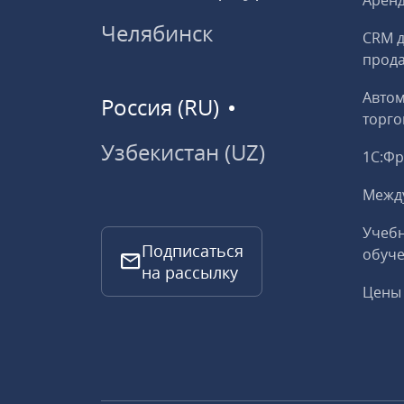
Аренд
Челябинск
CRM д
прод
Авто
Россия (RU)
торго
Узбекистан (UZ)
1С:Ф
Межд
Учебн
Подписаться
обуче
на рассылку
Цены 