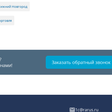
Нижний Новгород
орговля
?
Заказать обратный звонок
 нами!
1c@rarus.ru