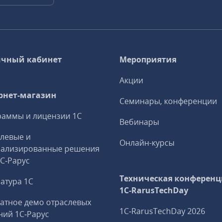
чный кабинет
Мероприятия
Акции
рнет-магазин
Семинары, конференции
аммы и лицензии 1С
Вебинары
левые и
Онлайн-курсы
иализированные решения
1С‑Рарус
Техническая конференц
атура 1С
1C‑RarusTechDay
атное демо отраслевых
1C‑RarusTechDay 2026
ий 1С‑Рарус