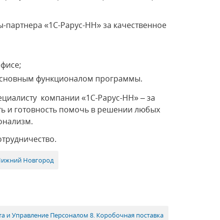
-партнера «1С-Рарус-НН» за качественное
фисе;
 основным функционалом программы.
ециалисту компании «1С-Рарус-НН» – за
ть и готовность помочь в решении любых
онализм.
отрудничество.
Нижний Новгород
та и Управление Персоналом 8. Коробочная поставка