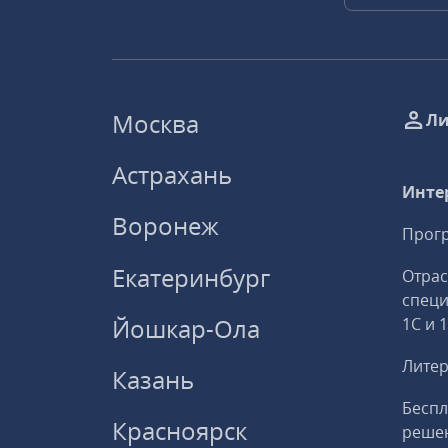
Москва
Ли
Астрахань
Инте
Воронеж
Прогр
Екатеринбург
Отрас
спец
Йошкар-Ола
1С и 
Литер
Казань
Беспл
Красноярск
решен