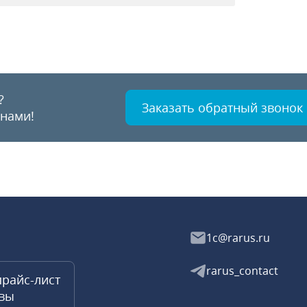
?
Заказать обратный звонок
 нами!
1c@rarus.ru
rarus_contact
прайс-лист
квы