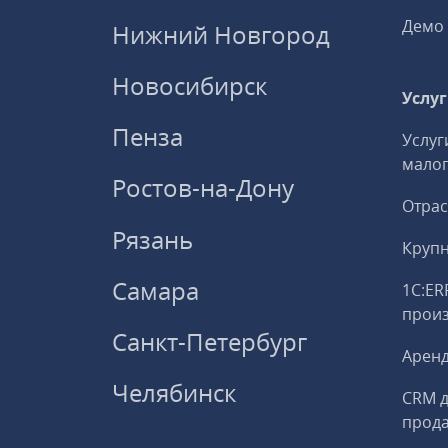
Демо 
Нижний Новгород
Новосибирск
Услу
Пенза
Услуг
малог
Ростов-на-Дону
Отрас
Рязань
Круп
Самара
1С:ER
прои
Санкт-Петербург
Аренд
Челябинск
CRM д
прод