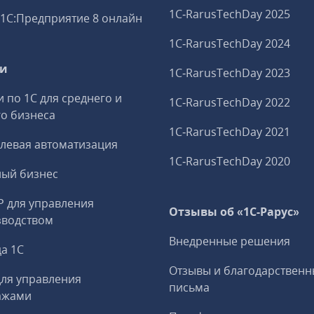
1C‑RarusTechDay 2025
1С:Предприятие 8 онлайн
1C‑RarusTechDay 2024
ги
1C‑RarusTechDay 2023
и по 1С для среднего и
1C‑RarusTechDay 2022
о бизнеса
1C‑RarusTechDay 2021
левая автоматизация
1C‑RarusTechDay 2020
ный бизнес
P для управления
Отзывы об «1С-Рарус»
зводством
Внедренные решения
а 1С
Отзывы и благодарственн
ля управления
письма
ажами