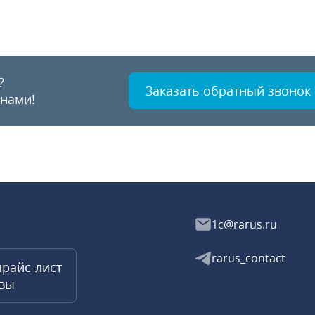
?
Заказать обратный звонок
 нами!
1c@rarus.ru
rarus_contact
прайс-лист
квы