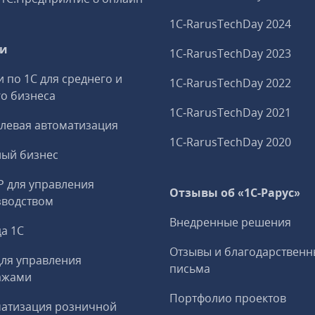
1C‑RarusTechDay 2024
ги
1C‑RarusTechDay 2023
и по 1С для среднего и
1C‑RarusTechDay 2022
о бизнеса
1C‑RarusTechDay 2021
левая автоматизация
1C‑RarusTechDay 2020
ный бизнес
P для управления
Отзывы об «1С-Рарус»
зводством
Внедренные решения
а 1С
Отзывы и благодарственн
ля управления
письма
ажами
Портфолио проектов
матизация розничной