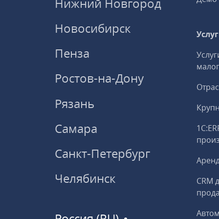
Нижний Новгород
Новосибирск
Услу
Пенза
Услуг
малог
Ростов-на-Дону
Отрас
Рязань
Круп
Самара
1С:ER
прои
Санкт-Петербург
Аренд
Челябинск
CRM д
прод
Авто
Россия (RU)