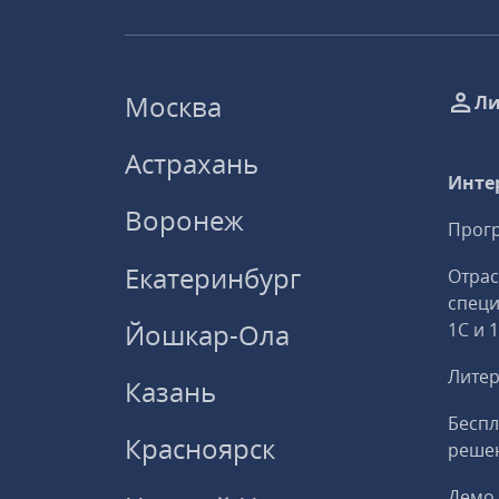
Москва
Ли
Астрахань
Инте
Воронеж
Прогр
Екатеринбург
Отрас
спец
Йошкар-Ола
1С и 
Литер
Казань
Беспл
Красноярск
решен
Демо 