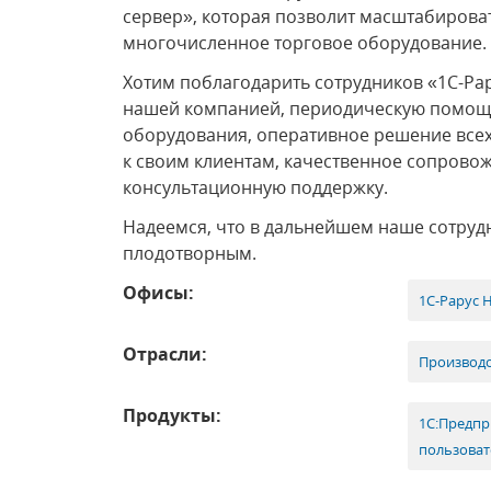
сервер», которая позволит масштабироват
многочисленное торговое оборудование.
Хотим поблагодарить сотрудников «1С-Рар
нашей компанией, периодическую помощь
оборудования, оперативное решение все
к своим клиентам, качественное сопрово
консультационную поддержку.
Надеемся, что в дальнейшем наше сотруд
плодотворным.
Офисы:
1С-Рарус 
Отрасли:
Производс
Продукты:
1С:Предпр
пользоват