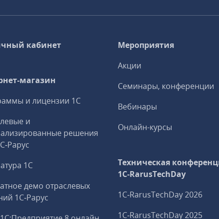
чный кабинет
Мероприятия
Акции
рнет-магазин
Семинары, конференции
аммы и лицензии 1С
Вебинары
левые и
Онлайн-курсы
иализированные решения
1С‑Рарус
Техническая конференц
атура 1С
1C‑RarusTechDay
атное демо отраслевых
1C‑RarusTechDay 2026
ий 1С‑Рарус
1C‑RarusTechDay 2025
1С:Предприятие 8 онлайн