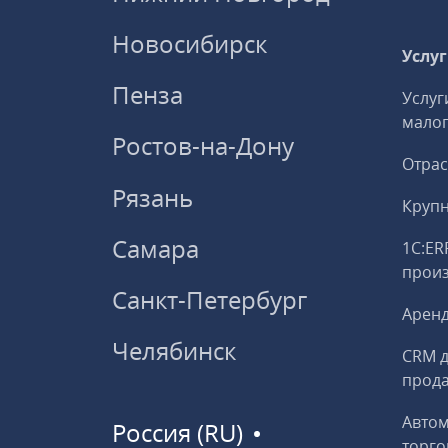
Новосибирск
Услу
Пенза
Услуг
малог
Ростов-на-Дону
Отрас
Рязань
Круп
Самара
1С:ER
прои
Санкт-Петербург
Аренд
Челябинск
CRM д
прод
Авто
Россия (RU)
торго