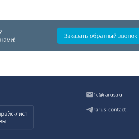
?
Заказать обратный звонок
 нами!
1c@rarus.ru
rarus_contact
прайс-лист
квы