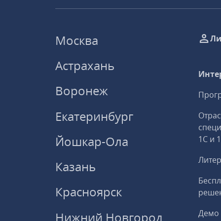
Москва
Ли
Астрахань
Инте
Воронеж
Прогр
Екатеринбург
Отрас
спец
Йошкар-Ола
1С и 
Литер
Казань
Беспл
Красноярск
решен
Демо 
Нижний Новгород