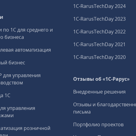
1C‑RarusTechDay 2024
ги
1C‑RarusTechDay 2023
и по 1С для среднего и
1C‑RarusTechDay 2022
о бизнеса
1C‑RarusTechDay 2021
левая автоматизация
1C‑RarusTechDay 2020
ный бизнес
P для управления
Отзывы об «1С-Рарус»
зводством
Внедренные решения
а 1С
Отзывы и благодарственн
ля управления
письма
ажами
Портфолио проектов
матизация розничной
вли