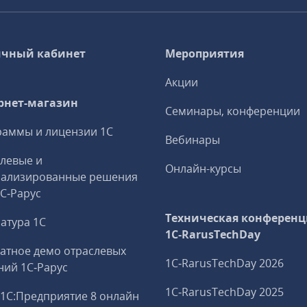
чный кабинет
Мероприятия
Акции
рнет-магазин
Семинары, конференции
аммы и лицензии 1С
Вебинары
левые и
Онлайн-курсы
иализированные решения
1С‑Рарус
Техническая конференц
атура 1С
1C‑RarusTechDay
атное демо отраслевых
1C‑RarusTechDay 2026
ий 1С‑Рарус
1C‑RarusTechDay 2025
1С:Предприятие 8 онлайн