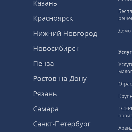
Казань
Беспл
Красноярск
решен
Демо 
Нижний Новгород
Новосибирск
Услу
Пенза
Услуг
малог
Ростов-на-Дону
Отрас
Рязань
Круп
Самара
1С:ER
прои
Санкт-Петербург
Аренд