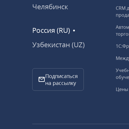
Челябинск
CRM д
прод
Авто
Россия (RU)
торго
Узбекистан (UZ)
1С:Ф
Межд
Учебн
Подписаться
обуче
на рассылку
Цены 