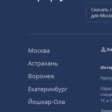
Скачать 
для Мос
Москва
Ли
Астрахань
Инте
Воронеж
Прогр
Екатеринбург
Отрас
спец
Йошкар-Ола
1С и 
Литер