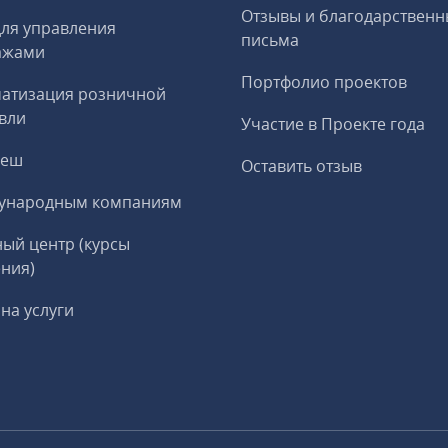
Отзывы и благодарственн
ля управления
письма
ажами
Портфолио проектов
матизация розничной
вли
Участие в Проекте года
реш
Оставить отзыв
ународным компаниям
ый центр (курсы
ния)
на услуги