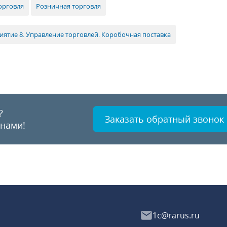
орговля
Розничная торговля
иятие 8. Управление торговлей. Коробочная поставка
?
Заказать обратный звонок
 нами!
1c@rarus.ru