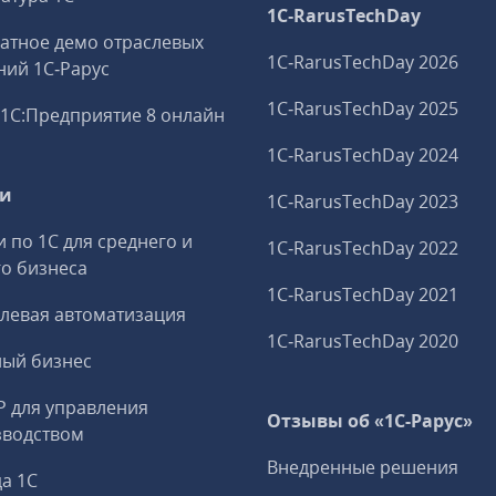
1C‑RarusTechDay
атное демо отраслевых
1C‑RarusTechDay 2026
ий 1С‑Рарус
1C‑RarusTechDay 2025
1С:Предприятие 8 онлайн
1C‑RarusTechDay 2024
ги
1C‑RarusTechDay 2023
и по 1С для среднего и
1C‑RarusTechDay 2022
о бизнеса
1C‑RarusTechDay 2021
левая автоматизация
1C‑RarusTechDay 2020
ный бизнес
P для управления
Отзывы об «1С-Рарус»
зводством
Внедренные решения
а 1С