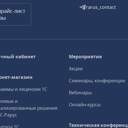
rarus_contact
прайс-лист
квы
чный кабинет
Мероприятия
Акции
рнет-магазин
Семинары, конференции
аммы и лицензии 1С
Вебинары
левые и
Онлайн-курсы
иализированные решения
1С‑Рарус
Техническая конференц
атура 1С