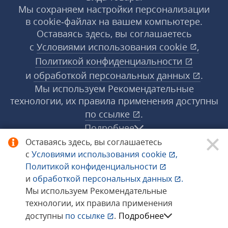
Мы сохраняем настройки персонализации
в cookie‑файлах на вашем компьютере.
Оставаясь здесь, вы соглашаетесь
с
Условиями использования
cookie
,
Политикой конфиденциальности
и
обработкой персональных данных
.
Мы используем Рекомендательные
технологии, их правила применения доступны
по ссылке
.
Подробнее
Оставаясь здесь, вы соглашаетесь
с
Условиями использования
cookie
,
© 1998−2026 «1С‑Рарус» ®. Все права
Политикой конфиденциальности
защищены.
и
обработкой персональных данных
.
Мы используем Рекомендательные
технологии, их правила применения
Сообщить об ошибке
доступны
по ссылке
.
Подробнее