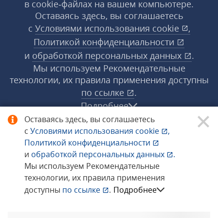
в cookie‑файлах на вашем компьютере.
Оставаясь здесь, вы соглашаетесь
с
Условиями использования
cookie
,
Политикой конфиденциальности
и
обработкой персональных данных
.
Мы используем Рекомендательные
технологии, их правила применения доступны
по ссылке
.
Подробнее
Оставаясь здесь, вы соглашаетесь
с
Условиями использования
cookie
,
© 1998−2026 «1С‑Рарус» ®. Все права
Политикой конфиденциальности
защищены.
и
обработкой персональных данных
.
Мы используем Рекомендательные
технологии, их правила применения
Сообщить об ошибке
доступны
по ссылке
.
Подробнее