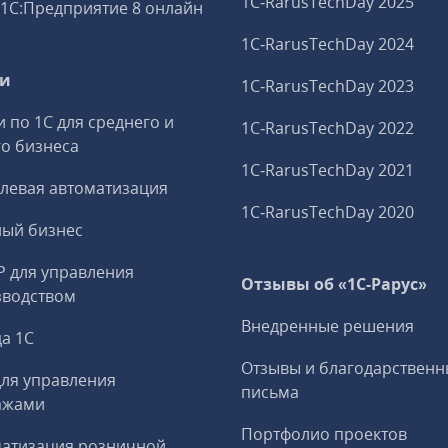
1C‑RarusTechDay 2025
1С:Предприятие 8 онлайн
1C‑RarusTechDay 2024
ги
1C‑RarusTechDay 2023
и по 1С для среднего и
1C‑RarusTechDay 2022
о бизнеса
1C‑RarusTechDay 2021
левая автоматизация
1C‑RarusTechDay 2020
ный бизнес
P для управления
Отзывы об «1С-Рарус»
зводством
Внедренные решения
а 1С
Отзывы и благодарственн
ля управления
письма
ажами
Портфолио проектов
матизация розничной