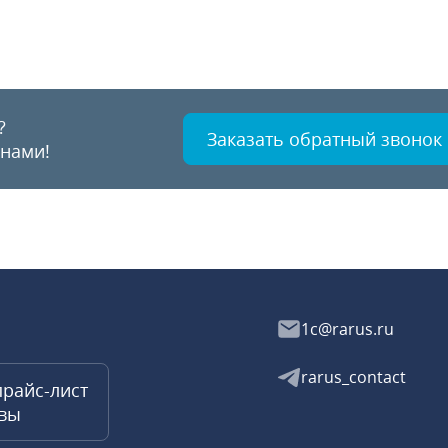
?
Заказать обратный звонок
 нами!
1c@rarus.ru
rarus_contact
прайс-лист
квы