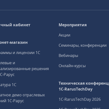
чный кабинет
Мероприятия
Акции
рнет-магазин
Семинары, конференции
аммы и лицензии 1С
Вебинары
левые и
Онлайн-курсы
иализированные решения
1С‑Рарус
Техническая конференц
атура 1С
1C‑RarusTechDay
атное демо отраслевых
1C‑RarusTechDay 2026
ий 1С‑Рарус