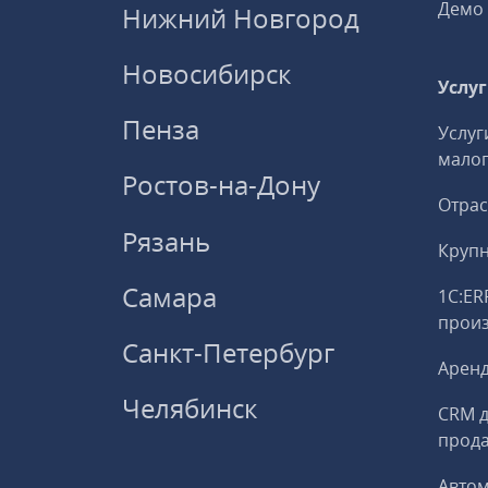
Демо 
Нижний Новгород
Новосибирск
Услу
Пенза
Услуг
малог
Ростов-на-Дону
Отрас
Рязань
Круп
Самара
1С:ER
прои
Санкт-Петербург
Аренд
Челябинск
CRM д
прод
Авто