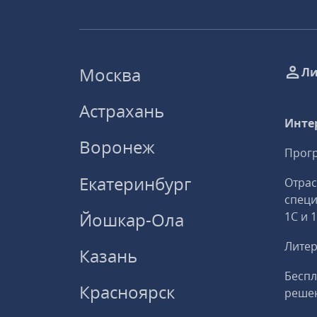
Москва
Ли
Астрахань
Инте
Воронеж
Прогр
Екатеринбург
Отрас
спец
Йошкар-Ола
1С и 
Литер
Казань
Беспл
Красноярск
решен