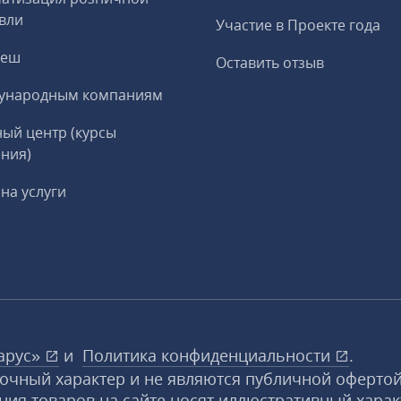
вли
Участие в Проекте года
реш
Оставить отзыв
ународным компаниям
ый центр (курсы
ния)
на услуги
арус»
и
Политика конфиденциальности
.
вочный характер и не являются публичной офертой
ния товаров на сайте носят иллюстративный харак