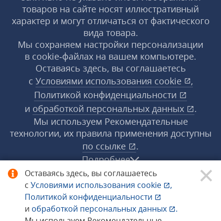
товаров на сайте носят иллюстративный
характер и могут отличаться от фактического
вида товара.
Мы сохраняем настройки персонализации
в cookie‑файлах на вашем компьютере.
Оставаясь здесь, вы соглашаетесь
с
Условиями использования
cookie
,
Политикой конфиденциальности
и
обработкой персональных данных
.
Мы используем Рекомендательные
технологии, их правила применения доступны
по ссылке
.
Подробнее
Оставаясь здесь, вы соглашаетесь
с
Условиями использования
cookie
,
© 1998−2026 «1С‑Рарус» ®. Все права
Политикой конфиденциальности
защищены.
и
обработкой персональных данных
.
Мы используем Рекомендательные