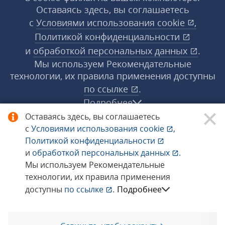
Оставаясь здесь, вы соглашаетесь
с
Условиями использования
cookie
,
Политикой конфиденциальности
и
обработкой персональных данных
.
Мы используем Рекомендательные
технологии, их правила применения доступны
по ссылке
.
Подробнее
Оставаясь здесь, вы соглашаетесь
с
Условиями использования
cookie
,
© 1998−2026 «1С‑Рарус» ®. Все права
Политикой конфиденциальности
защищены.
и
обработкой персональных данных
.
Мы используем Рекомендательные
технологии, их правила применения
Сообщить об ошибке
доступны
по ссылке
.
Подробнее