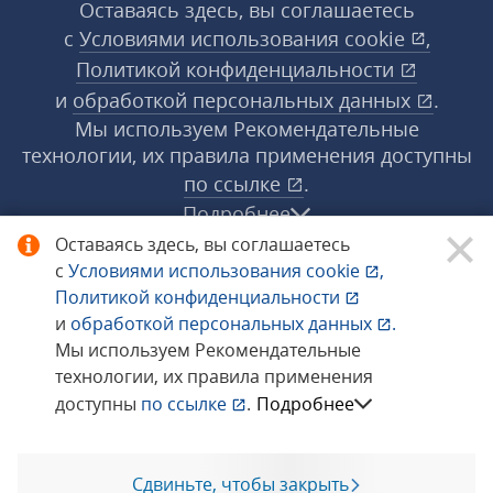
Оставаясь здесь, вы соглашаетесь
с
Условиями использования
cookie
,
Политикой конфиденциальности
и
обработкой персональных данных
.
Мы используем Рекомендательные
технологии, их правила применения доступны
по ссылке
.
Подробнее
Оставаясь здесь, вы соглашаетесь
с
Условиями использования
cookie
,
© 1998−2026 «1С‑Рарус» ®. Все права
Политикой конфиденциальности
защищены.
и
обработкой персональных данных
.
Мы используем Рекомендательные
технологии, их правила применения
Сообщить об ошибке
доступны
по ссылке
.
Подробнее
Сдвиньте, чтобы закрыть
Позвоните мне