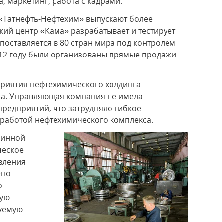
 маркетинг, работа с кадрами.
«Татнефть-Нефтехим» выпускают более
кий центр «Кама» разрабатывает и тестирует
поставляется в 80 стран мира под контролем
012 году были организованы прямые продажи
приятия нефтехимического холдинга
та. Управляющая компания не имела
предприятий, что затрудняло гибкое
работой нефтехимического комплекса.
шинной
ческое
вления
ено
о
ную
руемую