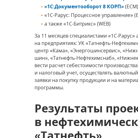
«1С:Документооборот 8 КОРП»
(ECM
«1С-Рарус: Процессное управление» (
а также «1С-Битрикс» (WEB)
За 11 месяцев специалистами «1С-Рарус»
на предприятиях: УК «Татнефть-Нефтехим
центр «Кама», «Энергошинсервис», «Ниж
шин», «Татнефть-Нефтехимснаб», «Нижне
вести расчет себестоимости производства
и налоговый учет, осуществлять валютный
заявки на покупку продукции и на матер
программы.
Результаты прое
в нефтехимическ
«Татнефть»