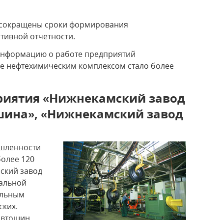
 сокращены сроки формирования
тивной отчетности.
 информацию о работе предприятий
ие нефтехимическим комплексом стало более
риятия «Нижнекамский завод
ина», «Нижнекамский завод
шленности
олее 120
ский завод
альной
ельным
ских.
автошин