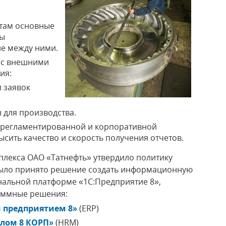
ртам основные
сы
ие между ними.
ы с внешними
ия:
 заявок
 для производства.
 регламентированной и корпоративной
ысить качество и скорость получения отчетов.
плекса ОАО «Татнефть» утвердило политику
 было принято решение создать информационную
нальной платформе «1С:Предприятие 8»,
раммные решения:
 предприятием 8»
(ERP)
алом 8 КОРП»
(HRM)