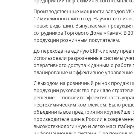
предприятий нефтехимического комплекса,
Производственные мощности заводов УК 
12 миллионов шин в год. Научно-техничес
новые виды шин. Выпускаемая продукция 
сотрудников Торгового Дома «Кама». В 2
продукции розничным покупателям.
До перехода на единую ERP-систему пред
использовали разрозненные системы уче
оперативного доступа к данным о работе 
планирование и эффективное управление 
С выходом на розничный рынок продаж 
продукции руководство приняло стратеги
решение — повысить эффективность упра
нефтехимическим комплексом. Было реш
объединить все предприятия крупнейшег
производителя шин в России в современ
высокотехнологичную и легко масштаби
информационную систему. С ее помощью