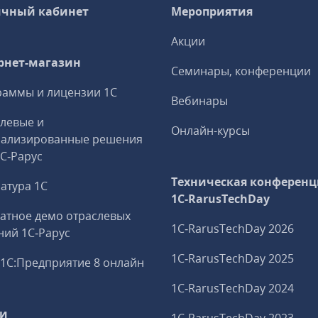
чный кабинет
Мероприятия
Акции
рнет-магазин
Семинары, конференции
аммы и лицензии 1С
Вебинары
левые и
Онлайн-курсы
иализированные решения
1С‑Рарус
Техническая конференц
атура 1С
1C‑RarusTechDay
атное демо отраслевых
1C‑RarusTechDay 2026
ий 1С‑Рарус
1C‑RarusTechDay 2025
1С:Предприятие 8 онлайн
1C‑RarusTechDay 2024
ги