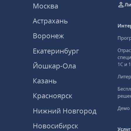
Москва
Ли
Астрахань
Инте
Воронеж
Прогр
Екатеринбург
Отрас
спец
Йошкар-Ола
1С и 
Литер
Казань
Беспл
Красноярск
решен
Демо 
Нижний Новгород
Новосибирск
Услу