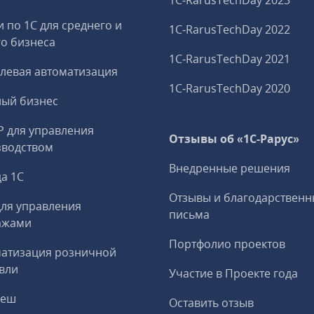
1C‑RarusTechDay 2023
и по 1С для среднего и
1C‑RarusTechDay 2022
о бизнеса
1C‑RarusTechDay 2021
левая автоматизация
1C‑RarusTechDay 2020
ный бизнес
P для управления
Отзывы об «1С-Рарус»
зводством
Внедренные решения
а 1С
Отзывы и благодарственн
ля управления
письма
ажами
Портфолио проектов
матизация розничной
вли
Участие в Проекте года
реш
Оставить отзыв