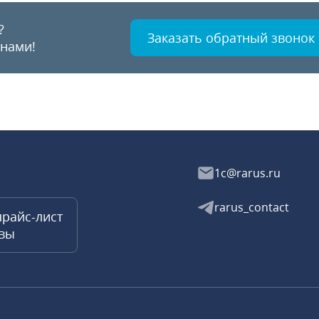
?
Заказать обратный звонок
 нами!
1c@rarus.ru
rarus_contact
прайс-лист
квы