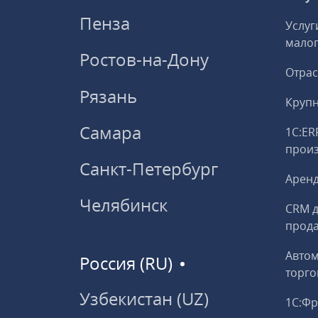
Пенза
Услуг
малог
Ростов-на-Дону
Отрас
Рязань
Круп
Самара
1С:ER
прои
Санкт-Петербург
Аренд
Челябинск
CRM д
прод
Авто
Россия (RU)
торго
Узбекистан (UZ)
1С:Ф