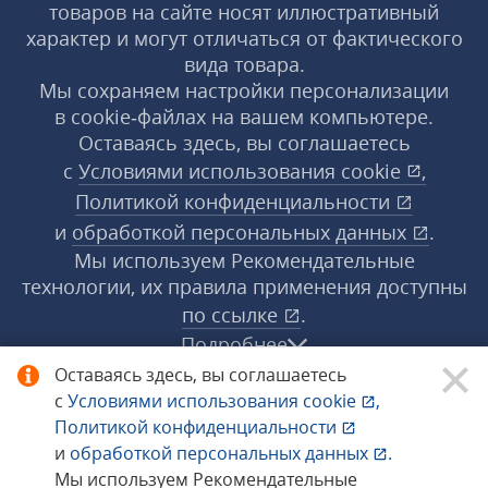
товаров на сайте носят иллюстративный
характер и могут отличаться от фактического
вида товара.
Мы сохраняем настройки персонализации
в cookie‑файлах на вашем компьютере.
Оставаясь здесь, вы соглашаетесь
с
Условиями использования
cookie
,
Политикой конфиденциальности
и
обработкой персональных данных
.
Мы используем Рекомендательные
технологии, их правила применения доступны
по ссылке
.
Подробнее
Оставаясь здесь, вы соглашаетесь
с
Условиями использования
cookie
,
© 1998−2026 «1С‑Рарус» ®. Все права
Политикой конфиденциальности
защищены.
и
обработкой персональных данных
.
Мы используем Рекомендательные