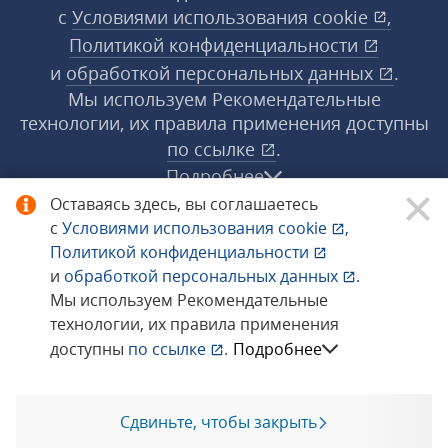
с
Условиями использования
cookie
,
Политикой конфиденциальности
и
обработкой персональных данных
.
Мы используем Рекомендательные
технологии, их правила применения доступны
по ссылке
.
Подробнее
Оставаясь здесь, вы соглашаетесь
с
Условиями использования
cookie
,
© 1998−2026 «1С‑Рарус» ®. Все права
Политикой конфиденциальности
защищены.
и
обработкой персональных данных
.
Мы используем Рекомендательные
технологии, их правила применения
Сообщить об ошибке
доступны
по ссылке
.
Подробнее
Сдвиньте, чтобы закрыть
Позвоните мне