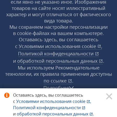
если явно не указано иное. Изображения
товаров на сайте носят иллюстративный
характер и могут отличаться от фактического
вида товара.
Мы сохраняем настройки персонализации
в cookie‑файлах на вашем компьютере.
Оставаясь здесь, вы соглашаетесь
с
Условиями использования
cookie
,
Политикой конфиденциальности
и
обработкой персональных данных
.
Мы используем Рекомендательные
технологии, их правила применения доступны
по ссылке
.
Подробнее
Оставаясь здесь, вы соглашаетесь
с
Условиями использования
cookie
,
© 1998−2026 «1С‑Рарус» ®. Все права
Политикой конфиденциальности
защищены.
и
обработкой персональных данных
.