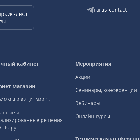
rarus_contact
прайс-лист
квы
чный кабинет
Мероприятия
Акции
рнет-магазин
Семинары, конференции
аммы и лицензии 1С
Вебинары
левые и
Онлайн-курсы
иализированные решения
1С‑Рарус
Техническая конференц