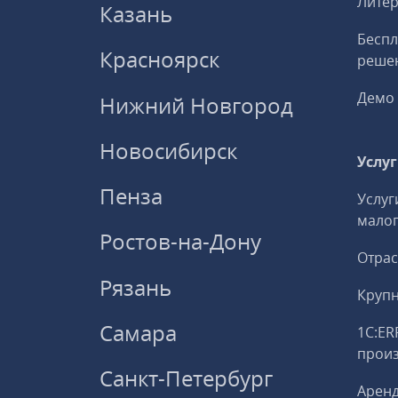
Литер
Казань
Беспл
Красноярск
решен
Демо 
Нижний Новгород
Новосибирск
Услу
Пенза
Услуг
малог
Ростов-на-Дону
Отрас
Рязань
Круп
Самара
1С:ER
прои
Санкт-Петербург
Аренд