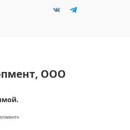
опмент, ООО
ммой.
лопмент»