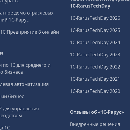
атура 1С
1C‑RarusTechDay
атное демо отраслевых
1C‑RarusTechDay 2026
ий 1С‑Рарус
1C‑RarusTechDay 2025
1С:Предприятие 8 онлайн
1C‑RarusTechDay 2024
ги
1C‑RarusTechDay 2023
и по 1С для среднего и
1C‑RarusTechDay 2022
о бизнеса
1C‑RarusTechDay 2021
левая автоматизация
1C‑RarusTechDay 2020
ный бизнес
P для управления
Отзывы об «1С-Рарус»
зводством
Внедренные решения
а 1С