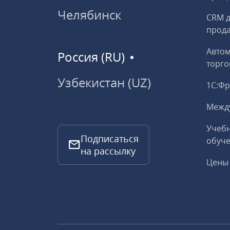
Челябинск
CRM д
прод
Авто
Россия (RU)
торго
Узбекистан (UZ)
1С:Ф
Межд
Учебн
Подписаться
обуче
на рассылку
Цены 