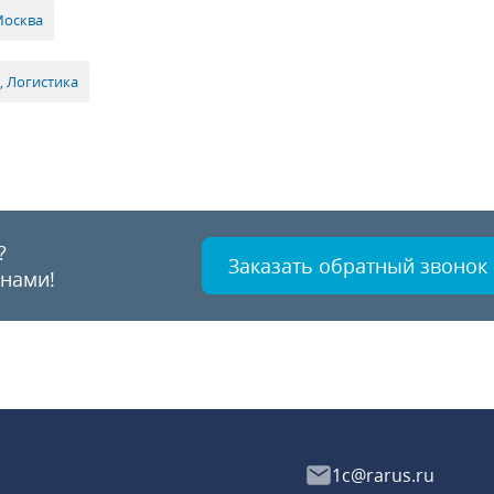
Москва
, Логистика
?
Заказать обратный звонок
 нами!
1c@rarus.ru