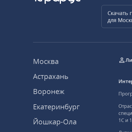
Скачать 
для Мос
Москва
Ли
Астрахань
Инте
Воронеж
Прогр
Екатеринбург
Отрас
спец
Йошкар-Ола
1С и 