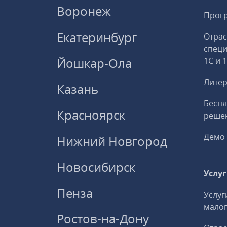
Воронеж
Прогр
Екатеринбург
Отрас
спец
Йошкар-Ола
1С и 
Литер
Казань
Беспл
Красноярск
решен
Демо 
Нижний Новгород
Новосибирск
Услу
Пенза
Услуг
малог
Ростов-на-Дону