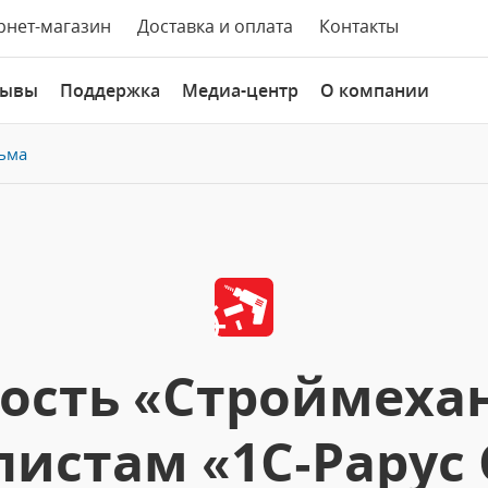
рнет-магазин
Доставка и оплата
Контакты
зывы
Поддержка
Медиа-центр
О компании
ьма
ость «Строймеха
истам «1С‑Рарус 