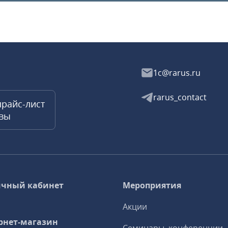
1c@rarus.ru
rarus_contact
прайс-лист
квы
чный кабинет
Мероприятия
Акции
рнет-магазин