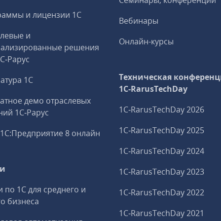
Семинары, конференции
аммы и лицензии 1С
Вебинары
левые и
Онлайн-курсы
иализированные решения
1С‑Рарус
Техническая конференц
атура 1С
1C‑RarusTechDay
атное демо отраслевых
1C‑RarusTechDay 2026
ий 1С‑Рарус
1C‑RarusTechDay 2025
1С:Предприятие 8 онлайн
1C‑RarusTechDay 2024
ги
1C‑RarusTechDay 2023
и по 1С для среднего и
1C‑RarusTechDay 2022
о бизнеса
1C‑RarusTechDay 2021