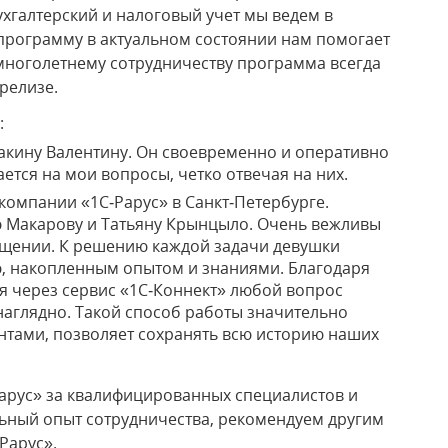
ухгалтерский и налоговый учет мы ведем в
программу в актуальном состоянии нам помогает
многолетнему сотрудничеству программа всегда
релизе.
:
акину Валентину. Он своевременно и оперативно
ется на мои вопросы, четко отвечая на них.
омпании «1С‑Рарус» в Санкт‑Петербурге.
ю Макарову и Татьяну Крынцыло. Очень вежливы
общении. К решению каждой задачи девушки
ю, накопленным опытом и знаниями. Благодаря
 через сервис «1С‑Коннект» любой вопрос
наглядно. Такой способ работы значительно
антами, позволяет сохранять всю историю наших
арус» за квалифицированных специалистов и
ьный опыт сотрудничества, рекомендуем другим
Рарус».