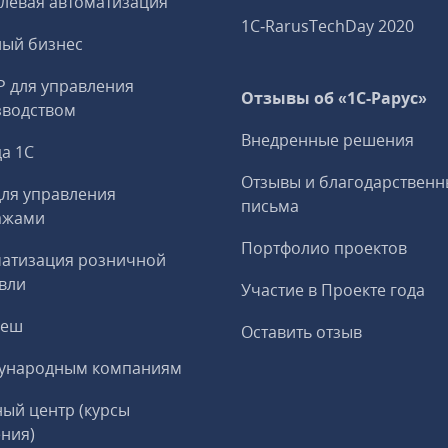
левая автоматизация
1C‑RarusTechDay 2020
ный бизнес
P для управления
Отзывы об «1С-Рарус»
зводством
Внедренные решения
а 1С
Отзывы и благодарственн
ля управления
письма
ажами
Портфолио проектов
матизация розничной
вли
Участие в Проекте года
реш
Оставить отзыв
ународным компаниям
ый центр (курсы
ния)