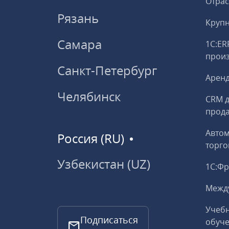
Отрас
Рязань
Круп
Самара
1С:ER
прои
Санкт-Петербург
Аренд
Челябинск
CRM д
прод
Авто
Россия (RU)
торго
Узбекистан (UZ)
1С:Ф
Межд
Учебн
Подписаться
обуче