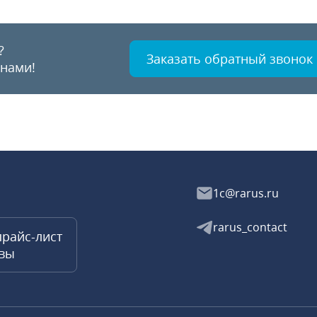
?
Заказать обратный звонок
 нами!
1c@rarus.ru
rarus_contact
прайс-лист
квы