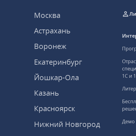
Москва
Ли
Астрахань
Инте
Воронеж
Прогр
Екатеринбург
Отрас
спец
Йошкар-Ола
1С и 
Литер
Казань
Беспл
Красноярск
решен
Демо 
Нижний Новгород