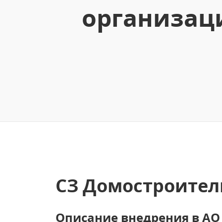
организаци
СЗ Домостроител
Описание внедрения в А