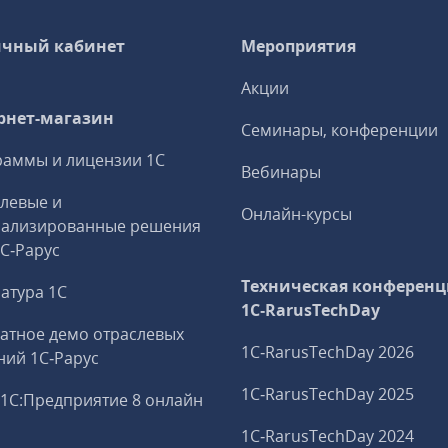
чный кабинет
Мероприятия
Акции
рнет-магазин
Семинары, конференции
аммы и лицензии 1С
Вебинары
левые и
Онлайн-курсы
иализированные решения
1С‑Рарус
Техническая конференц
атура 1С
1C‑RarusTechDay
атное демо отраслевых
1C‑RarusTechDay 2026
ий 1С‑Рарус
1C‑RarusTechDay 2025
1С:Предприятие 8 онлайн
1C‑RarusTechDay 2024