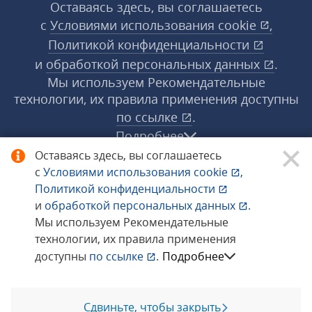
Оставаясь здесь, вы соглашаетесь
с
Условиями использования
cookie
,
Политикой конфиденциальности
и
обработкой персональных данных
.
Мы используем Рекомендательные
технологии, их правила применения доступны
по ссылке
.
Подробнее
Оставаясь здесь, вы соглашаетесь
с
Условиями использования
cookie
,
© 1998−2026 «1С‑Рарус» ®. Все права
Политикой конфиденциальности
защищены.
и
обработкой персональных данных
.
Мы используем Рекомендательные
технологии, их правила применения
Сообщить об ошибке
доступны
по ссылке
.
Подробнее
Сдвиньте, чтобы закрыть
Позвоните мне