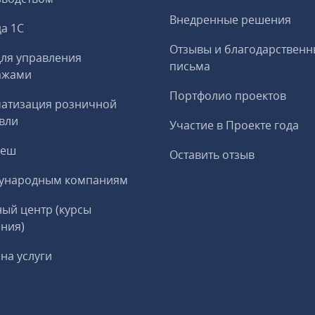
Внедренные решения
а 1С
Отзывы и благодарственн
ля управления
письма
ажами
Портфолио проектов
матизация розничной
вли
Участие в Проекте года
реш
Оставить отзыв
ународным компаниям
ый центр (курсы
ния)
на услуги