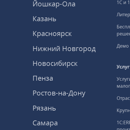
Йошкар-Ола
1С и 
Литер
Казань
Беспл
Красноярск
решен
Демо 
Нижний Новгород
Новосибирск
Услу
Пенза
Услуг
малог
Ростов-на-Дону
Отрас
Рязань
Круп
Самара
1С:ER
прои