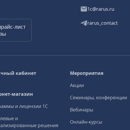
1c@rarus.ru
rarus_contact
прайс-лист
квы
чный кабинет
Мероприятия
Акции
рнет-магазин
Семинары, конференции
аммы и лицензии 1С
Вебинары
левые и
Онлайн-курсы
иализированные решения