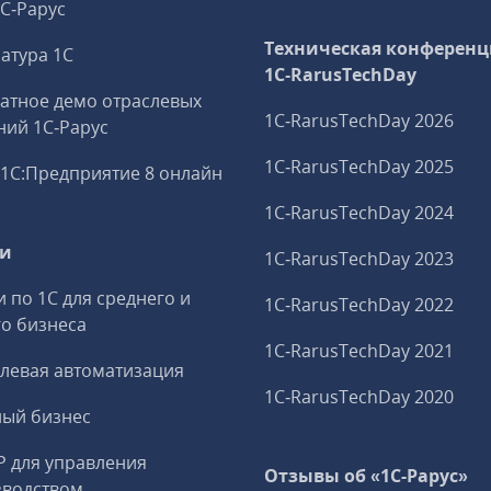
1С‑Рарус
Техническая конференц
атура 1С
1C‑RarusTechDay
атное демо отраслевых
1C‑RarusTechDay 2026
ий 1С‑Рарус
1C‑RarusTechDay 2025
1С:Предприятие 8 онлайн
1C‑RarusTechDay 2024
ги
1C‑RarusTechDay 2023
и по 1С для среднего и
1C‑RarusTechDay 2022
о бизнеса
1C‑RarusTechDay 2021
левая автоматизация
1C‑RarusTechDay 2020
ный бизнес
P для управления
Отзывы об «1С-Рарус»
зводством