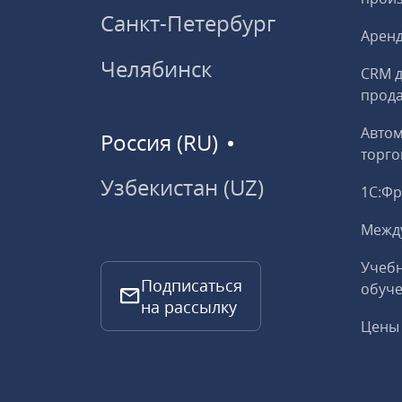
Санкт-Петербург
Аренд
Челябинск
CRM д
прод
Авто
Россия (RU)
торго
Узбекистан (UZ)
1С:Ф
Межд
Учебн
Подписаться
обуче
на рассылку
Цены 