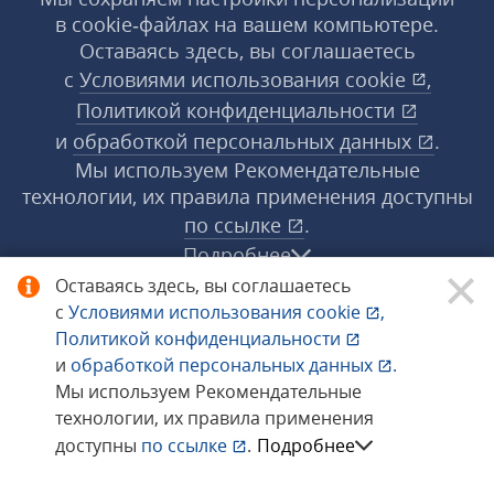
в cookie‑файлах на вашем компьютере.
Оставаясь здесь, вы соглашаетесь
с
Условиями использования
cookie
,
Политикой конфиденциальности
и
обработкой персональных данных
.
Мы используем Рекомендательные
технологии, их правила применения доступны
по ссылке
.
Подробнее
Оставаясь здесь, вы соглашаетесь
с
Условиями использования
cookie
,
© 1998−2026 «1С‑Рарус» ®. Все права
Политикой конфиденциальности
защищены.
и
обработкой персональных данных
.
Мы используем Рекомендательные
технологии, их правила применения
Сообщить об ошибке
доступны
по ссылке
.
Подробнее