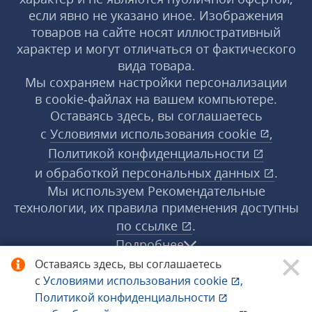
если явно не указано иное. Изображения
товаров на сайте носят иллюстративный
характер и могут отличаться от фактического
вида товара.
Мы сохраняем настройки персонализации
в cookie‑файлах на вашем компьютере.
Оставаясь здесь, вы соглашаетесь
с
Условиями использования
cookie
,
Политикой конфиденциальности
и
обработкой персональных данных
.
Мы используем Рекомендательные
технологии, их правила применения доступны
по ссылке
.
Подробнее
Оставаясь здесь, вы соглашаетесь
с
Условиями использования
cookie
,
© 1998−2026 «1С‑Рарус» ®. Все права
Политикой конфиденциальности
защищены.